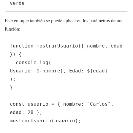
verde
Este enfoque también se puede aplicar en los parámetros de una
función:
function mostrarUsuario({ nombre, edad 
}) {

  console.log(
Usuario: ${nombre}, Edad: ${edad}
);

}

const usuario = { nombre: "Carlos", 
edad: 28 };

mostrarUsuario(usuario);