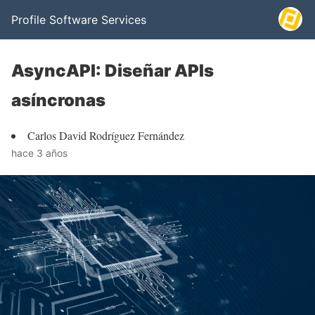
Profile Software Services
AsyncAPI: Diseñar APIs
asíncronas
Carlos David Rodríguez Fernández
hace 3 años