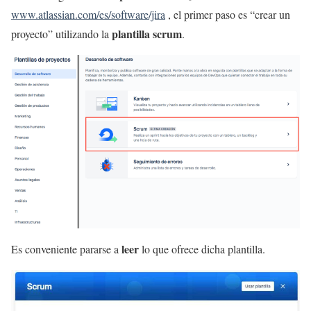
www.atlassian.com/es/software/jira
, el primer paso es “crear un
plantilla
scrum
proyecto” utilizando la
.
leer
Es conveniente pararse a
lo que ofrece dicha plantilla.