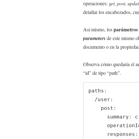
operaciones:
get, post, upda
detallar los encabezados, cu
parámetros 
Así mismo, los
parameters
de este mismo ob
documento o en la propied
Observa cómo quedaría el arc
“id” de tipo “path”.
paths:

  /user:

    post:

      summary: crear nuevo usuario

      operationId: createUser

      responses:
