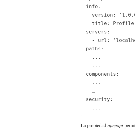
info:

  version: '1.0.0'

  title: Profile REST API

servers:

  - url: 'localhost:3000'

paths:

  ...

  ...

components:

  ...

  …

security:

  ...
La propiedad
openapi
permit