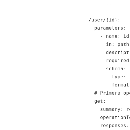
        ...

        ...

  /user/{id}:

    parameters:

      - name: id

        in: path

        description: valor del id del usuario

        required: true

        schema:

          type: integer

          format: int32

    # Primera operación de la ruta '/user/:id'

    get:

      summary: recupera detalles de un usuario 

      operationId: getUser

      responses:
