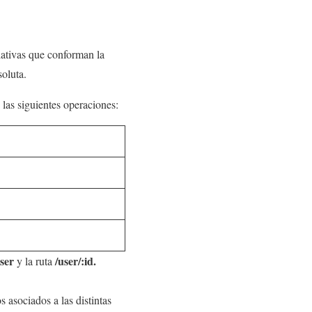
lativas que conforman la
soluta.
as siguientes operaciones:
user
/user/:id.
y la ruta
 asociados a las distintas