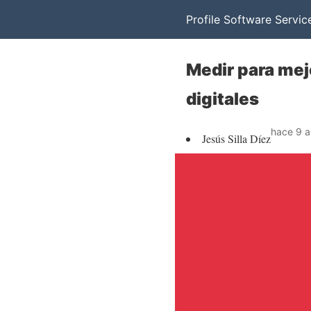
Profile Software Servic
Medir para mej
digitales
hace 9 
Jesús Silla Díez