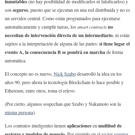
inmutables
(no hay posibilidad de modificarlos ni falsificarlos) y
seguros
son
, puesto que se ejecutan en una red distribuida y no es
un servidor central. Como están programados para ejecutarse
no
automáticamente y cumplir tareas, los
smart contracts
necesitan de intervención directa de un intermediario
, ni están
si tiene lugar el
sujetos a la interpretación de alguna de las partes:
evento A, la consecuencia B se pondrá en marcha
de forma
automática.
El concepto no es nuevo,
Nick Szabo
desarrolló la idea en los
años 90, pero ahora la tecnología Blockchain lo hace posible y
Ethereum, entre otros, toma el relevo.
(Por cierto, algunos sospechan que Szabo y Nakamoto son la
misma persona
).
aplicaciones
multitud de
Los contratos inteligentes tienen
en
sectores y modelos de negocio
. Por ejemplo en el
sector seguros
,