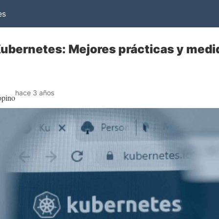
es
ubernetes: Mejores prácticas y medi
hace 3 años
opino