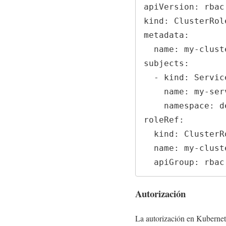
apiVersion: rbac
kind: ClusterRol
metadata:

  name: my-cluster-role-binding

subjects:

  - kind: ServiceAccount

    name: my-service-account

    namespace: default

roleRef:

  kind: ClusterRole

  name: my-cluster-role

Autorización
La autorización en Kubernete