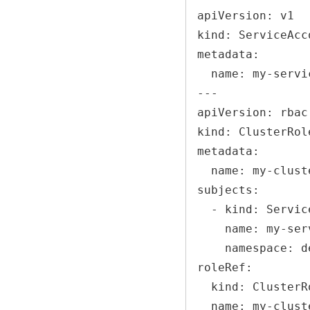
apiVersion: v1

kind: ServiceAcco
metadata:

  name: my-service-account

---

apiVersion: rbac
kind: ClusterRol
metadata:

  name: my-cluster-role-binding

subjects:

  - kind: ServiceAccount

    name: my-service-account

    namespace: default

roleRef:

  kind: ClusterRole

  name: my-cluster-role
