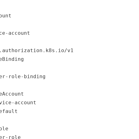
unt

.authorization.k8s.io/v1

eBinding
