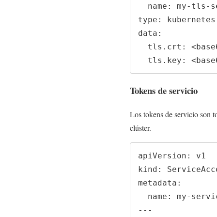
  name: my-tls-secret

type: kubernetes.
data:

  tls.crt: <base64-encoded-certificate>

  tls.key: <bas
Tokens de servicio
Los tokens de servicio son t
clúster.
apiVersion: v1

kind: ServiceAcco
metadata:

  name: my-service-account

---
