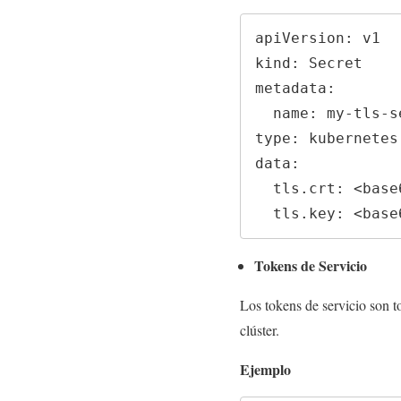
apiVersion: v1

kind: Secret

metadata:

  name: my-tls-secret

type: kubernetes.
data:

  tls.crt: <base64-encoded-certificate>

  tls.key: <bas
Tokens de Servicio
Los tokens de servicio son t
clúster.
Ejemplo