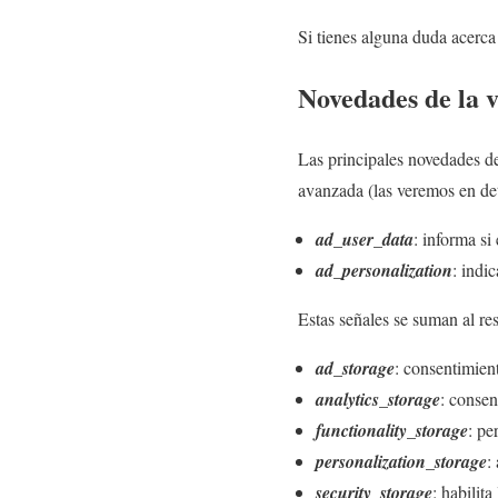
Si tienes alguna duda acerca
Novedades de la 
Las principales novedades d
avanzada (las veremos en deta
ad_user_data
: informa si
ad_personalization
: indi
Estas señales se suman al r
ad_storage
: consentimient
analytics_storage
: consen
functionality_storage
: pe
personalization_storage
:
security_storage
: habilit