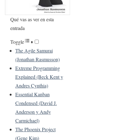
Qué vas as ver en esta
entrada
Toggle
The Agile Samurai
(Jonathan Rasmusson)
Extreme Programming
Explained (Beck Kent y
Andres Cynthia)
Essential Kanban
Condensed (David J.
Anderson y Andy
Carmichael)
The Phoenix Project
(Gene Kim)