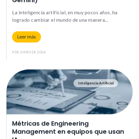
Gemini)
La inteligencia artificial, en muy pocos años, ha
Experience
logrado cambiar el mundo de una manera
Para que
nuestra web
Leer más
funcione lo
mejor posible
durante tu
9 DE JUNIO DE 2026
visita. Si
rechazas estas
cookies,
algunas
funcionalidades
Inteligencia Artificial
no se
mostrarán en
la web.
Métricas de Engineering
Marketing
Al compartir tus
Management en equipos que usan
intereses y