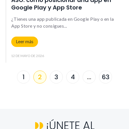
ASO: cómo posicionar una app en
Google Play y App Store
¿Tienes una app publicada en Google Play o en la
App Store y no consigues
Leer más
12 DE MAYO DE 2026
1
2
3
4
…
63
¡ÚNETE AL