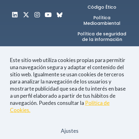
Código Ético
Política
Medioambiental
Política de seguridad
de la información​
Canal de denuncias
Este sitio web utiliza cookies propias para permitir
una navegación segura y adaptar el contenido del
sitio web. Igualmente se usan cookies de terceros
Únete a la comunidad
para analizar la navegación de los usuarios y
mostrarte publicidad que sea de tu interés en base
a un perfil elaborado a partir de tus hábitos de
navegación. Puedes consultar la
Política de
Tecnología
Negocio
Eventos
Empleo
Cookies.
Consiento la
política de Privacidad
Ajustes
Sí, quiero estar al día