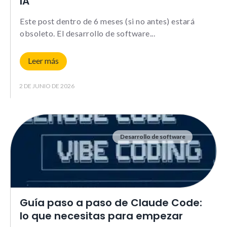
IA
comportamiento
mientras visitas
Este post dentro de 6 meses (si no antes) estará
nuestra web,
aumentas la
obsoleto. El desarrollo de software
posibilidad de
ver contenido y
ofertas
Leer más
personalizados.
2 DE JUNIO DE 2026
NID
Desarrollo de software
Guía paso a paso de Claude Code:
lo que necesitas para empezar