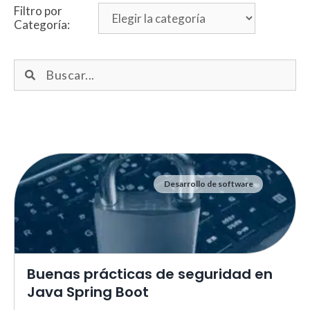
Filtro por
Categoría:
Desarrollo de software
Necesarias
Estas cookies no son opciona
necesarias para que funcione
correctamente.
ASP.NET_SessionId | R3JpZF
Buenas prácticas de seguridad en
_ga |
cookies_and_content_securit
Java Spring Boot