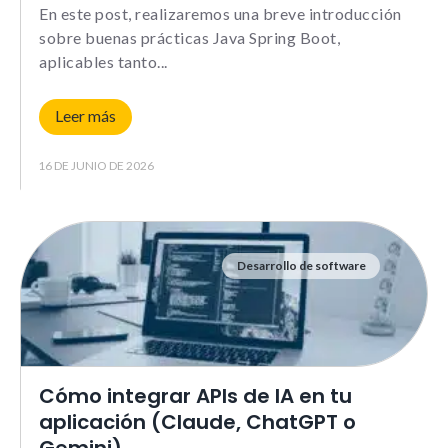
Le informamos de que puede co
En este post, realizaremos una breve introducción
su navegador para bloquear o a
sobre buenas prácticas Java Spring Boot,
sobre estas cookies, sin embarg
aplicables tanto
posible que determinadas áreas
página web no funcionen
Leer más
16 DE JUNIO DE 2026
Estadísticas
Para que
podamos
mejorar la
funcionalidad y
estructura de
Desarrollo de software
la web, en
base a cómo la
usas.
_ga | _gid |
_gat_ |
Cómo integrar APIs de IA en tu
_hjSession |
_hjSessionUser
aplicación (Claude, ChatGPT o