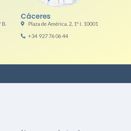
Cáceres
 B.
Plaza de América, 2, 1º I. 10001
+34 927 76 06 44
Únete a la comunidad
Tecnología
Negocio
Eventos
Empleo