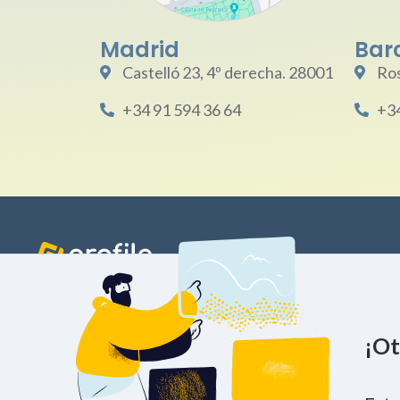
Madrid
Bar
Castelló 23, 4º derecha. 28001
Ros
+34 91 594 36 64
+34
PRACTICES
NUESTRA ESE
¡Ot
Madrid
Barcelona
Sevilla
Cáceres
P.º de la Castellana, 163, 9a planta. 28046
+34 91 594 36 64