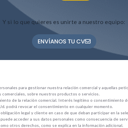
Y si lo que quieres es unirte a nuestro equipo:
Necesarias
Estas cookies no son opciona
necesarias para que funcione
correctamente.
ENVÍANOS TU CV
ASP.NET_SessionId | R3JpZF
_ga |
cookies_and_content_securit
Le informamos de que puede co
su navegador para bloquear o a
sobre estas cookies, sin embarg
posible que determinadas áreas
personales para gestionar nuestra relación comercial y aquellas petic
página web no funcionen
es comerciales, sobre nuestros productos o servicios.
imiento de la relación comercial. Interés legítimo o consentimiento 
. Ud. podrá revocar el consentimiento en cualquier momento.
bligación legal y cliente en caso de que deban participar en la sel
Estadísticas
que puede acceder a sus datos personales como consecuencia de s
Para que
́ como otros derechos, como se explica en la información adicional.