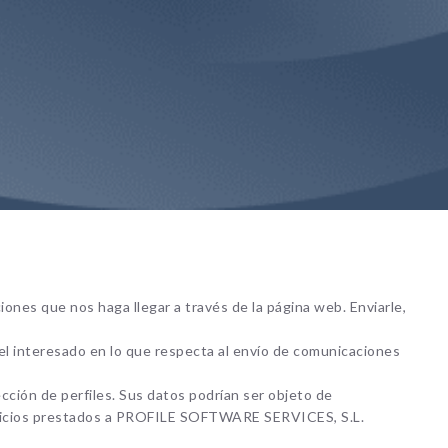
les. Son
 la web
Bh0 |
y_policy
nfigurar
lertar
o, es
 de la
iones que nos haga llegar a través de la página web. Enviarle,
del interesado en lo que respecta al envío de comunicaciones
ección de perfiles. Sus datos podrían ser objeto de
ervicios prestados a PROFILE SOFTWARE SERVICES, S.L.