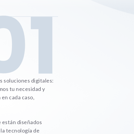
01
Necesarias
Estas cookies no son opciona
necesarias para que funcione
correctamente.
ASP.NET_SessionId | R3JpZF
_ga |
cookies_and_content_securit
Le informamos de que puede co
su navegador para bloquear o a
soluciones digitales:
sobre estas cookies, sin embarg
mos tu necesidad y
posible que determinadas áreas
página web no funcionen
 en cada caso,
e están diseñados
Estadísticas
Para que
 la tecnología de