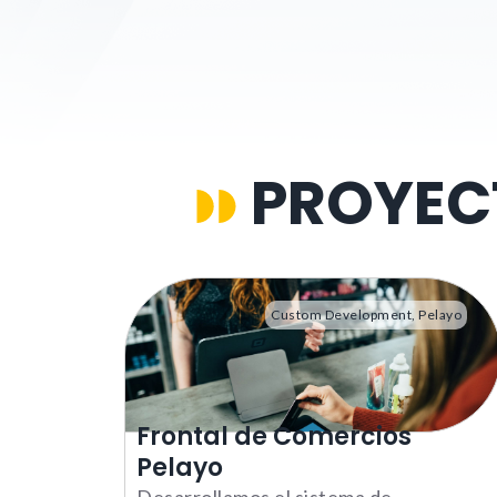
PROYEC
Custom Development
,
Pelayo
Frontal de Comercios
Pelayo