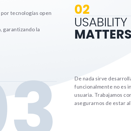
podamos
02
mejorar la
funcionalidad y
 por tecnologías open
estructura de
USABILITY
la web, en
base a cómo la
MATTER
, garantizando la
usas.
_ga | _gid |
_gat_ |
_hjSession |
_hjSessionUser
03
De nada sirve desarroll
Experience
funcionalmente no es in
Para que
usuaria. Trabajamos con 
nuestra web
asegurarnos de estar al
funcione lo
mejor posible
durante tu
visita. Si
rechazas estas