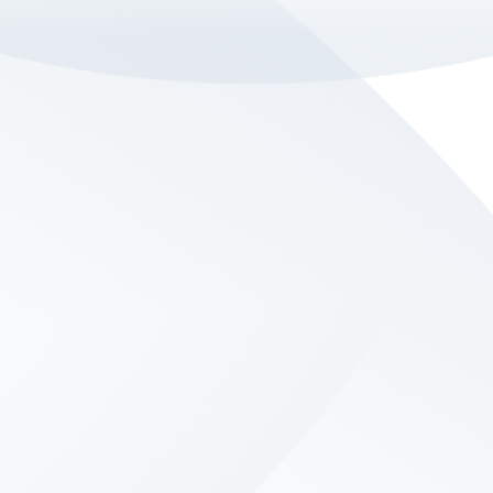
les. Son
 la web
Bh0 |
y_policy
nfigurar
lertar
o, es
 de la