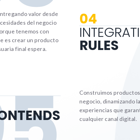
cookies,
algunas
04
entregando valor desde
funcionalidades
ecesidades del negocio
no se
INTEGRAT
porque tenemos con
mostrarán en
la web.
RULES
e es crear un producto
suaria final espera.
Marketing
Al compartir tus
intereses y
05
comportamiento
mientras visitas
nuestra web,
Construimos productos 
aumentas la
posibilidad de
negocio, dinamizando la
ver contenido y
RONTENDS
experiencias que garan
ofertas
personalizados.
cualquier canal digital.
NID