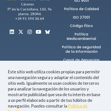
ISO 9001
Cáceres
Política de Calidad
P.º de la Castellana, 163, 9a
planta. 28046
ISO 27001
+34 91 594 36 64
Código Ético
Política
Medioambiental
Política de seguridad
de la información​
Canal de denuncias
Este sitio web utiliza cookies propias para permitir
una navegación segura y adaptar el contenido del
Únete a la comunidad
sitio web. Igualmente se usan cookies de terceros
para analizar la navegación de los usuarios y
mostrarte publicidad que sea de tu interés en base
a un perfil elaborado a partir de tus hábitos de
Tecnología
Negocio
Eventos
Empleo
navegación. Puedes consultar la
Política de