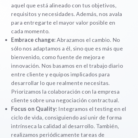
comportamiento
aquel que está alineado con tus objetivos,
mientras visitas
nuestra web,
requisitos y necesidades. Además, nos avala
aumentas la
para entregarte el mayor valor posible en
posibilidad de
ver contenido y
cada momento.
ofertas
Embrace change:
Abrazamos el cambio. No
personalizados.
sólo nos adaptamos a él, sino que es más que
NID
bienvenido, como fuente de mejora e
innovación. Nos basamos en el trabajo diario
entre cliente y equipos implicados para
desarrollar lo que realmente necesitas.
Priorizamos la colaboración con la empresa
cliente sobre una negociación contractual.
Focus on Quality:
Integramos el testing en el
ciclo de vida, consiguiendo así unir de forma
intrínseca la calidad al desarrollo. También,
realizamos periódicamente tareas de