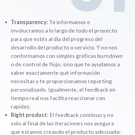
Experience
Transparency:
Te informamos e
Para que
nuestra web
involucramos a lo largo de todo el proyecto
funcione lo
para que estés al día del progreso del
mejor posible
desarrollo del producto o servicio. Y no nos
durante tu
visita. Si
conformamos con simples gráficas burndown
rechazas estas
o de control de flujo, sino que te ayudamos a
cookies,
saber exactamente qué información
algunas
funcionalidades
necesitas y te proporcionamos reporting
no se
personalizado. Igualmente, el feedback en
mostrarán en
tiempo real nos facilita reaccionar con
la web.
rapidez.
Right product:
El feedback continuo y no
Marketing
solo al final de las iteraciones nos asegura
Al compartir tus
que estamos creando el producto adecuado:
intereses y