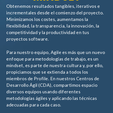
Obtenemos resultados tangibles, iterativos e
incrementales desde el comienzo del proyecto.
Minimizamos los costes, aumentamos la
flexibilidad, la transparencia, la innovación, la
competitividad y la productividad en tus
proyectos software.
Para nuestro equipo, Agile es más que un nuevo
enfoque para metodologías de trabajo, es un
mindset, es parte de nuestra cultura y, por ello,
Necesarias
propiciamos que se extienda a todos los
Estas cookies no son opciona
miembros de Profile. En nuestros Centros de
necesarias para que funcione
Desarrollo Ágil (CDA), compartimos espacio
correctamente.
diversos equipos usando diferentes
ASP.NET_SessionId | R3JpZF
metodologías ágiles y aplicando las técnicas
_ga |
adecuadas para cada caso.
cookies_and_content_securit