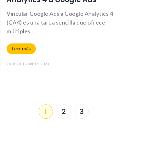
cookies,
algunas
Vincular Google Ads a Google Analytics 4
funcionalidades
(GA4) es una tarea sencilla que ofrece
no se
múltiples
mostrarán en
la web.
Leer más
Marketing
26 DE OCTUBRE DE 2023
Al compartir tus
intereses y
comportamiento
mientras visitas
nuestra web,
aumentas la
posibilidad de
ver contenido y
1
2
3
ofertas
personalizados.
NID