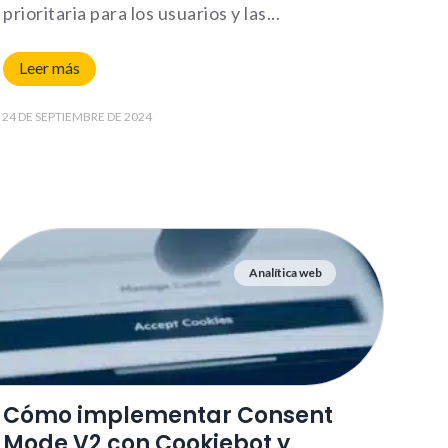
prioritaria para los usuarios y las
Leer más
les. Son
 la web
24 DE SEPTIEMBRE DE 2024
Bh0 |
y_policy
nfigurar
lertar
Analítica web
o, es
 de la
Cómo implementar Consent
Mode V2 con Cookiebot y