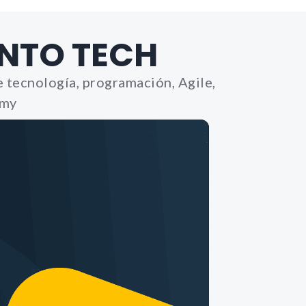
NTO TECH
 tecnología, programación, Agile,
emy
Product Manag