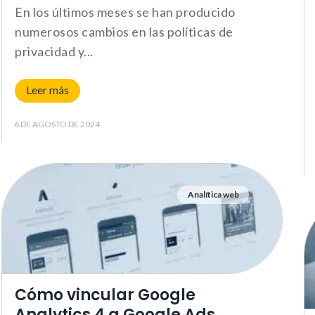
podamos
En los últimos meses se han producido
mejorar la
funcionalidad y
numerosos cambios en las políticas de
estructura de
privacidad y
la web, en
base a cómo la
usas.
Leer más
_ga | _gid |
_gat_ |
6 DE AGOSTO DE 2024
_hjSession |
_hjSessionUser
Analítica web
Experience
Para que
nuestra web
funcione lo
mejor posible
durante tu
Cómo vincular Google
visita. Si
Analytics 4 a Google Ads
rechazas estas