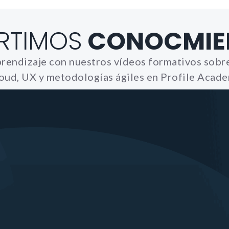
RTIMOS
CONOCMIE
rendizaje con nuestros vídeos formativos sobre
oud, UX y metodologías ágiles en Profile Acad