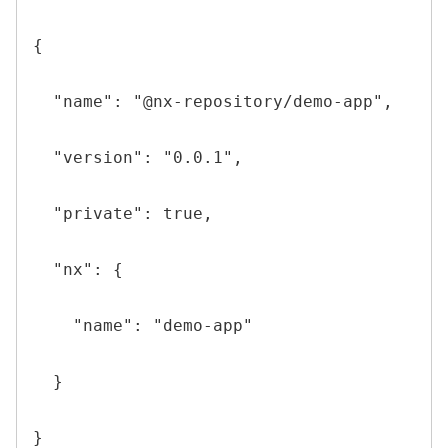
{

  "name": "@nx-repository/demo-app",

  "version": "0.0.1",

  "private": true,

  "nx": {

    "name": "demo-app"

  }

}