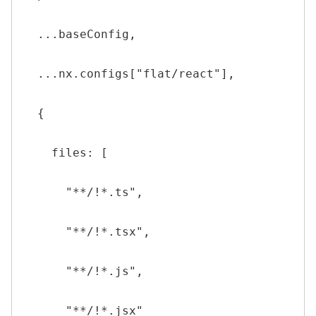
  ...baseConfig,

  ...nx.configs["flat/react"],

  {

    files: [

      "**/!*.ts",

      "**/!*.tsx",

      "**/!*.js",

      "**/!*.jsx"
