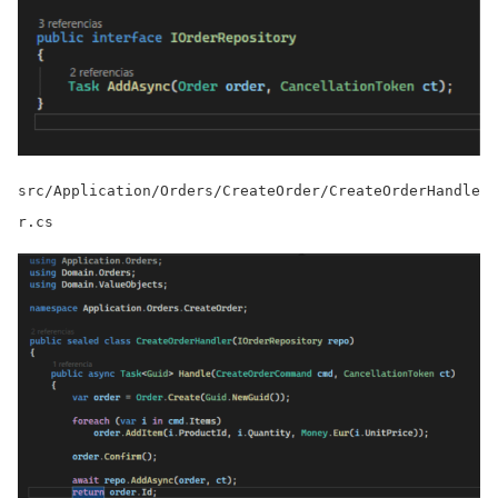
src/Application/Orders/CreateOrder/CreateOrderHandle
r.cs