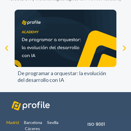
Experience
Para que
nuestra web
funcione lo
mejor posible
durante tu
visita. Si
rechazas estas
Pr
cookies,
pr
algunas
De programar a orquestar: la evolución
funcionalidades
del desarrollo con IA
no se
mostrarán en
la web.
Marketing
Al compartir tus
Madrid
Barcelona
Sevilla
ISO 9001
intereses y
Cáceres