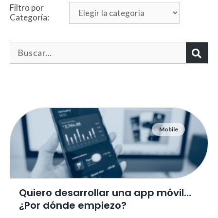
Filtro por
Categoría:
Mobile
Necesarias
Estas cookies no son opciona
necesarias para que funcione
correctamente.
ASP.NET_SessionId | R3JpZF
Quiero desarrollar una app móvil…
_ga |
cookies_and_content_securit
¿Por dónde empiezo?