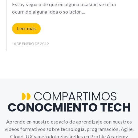
Le informamos de que puede co
Estoy seguro de que en alguna ocasión se te ha
su navegador para bloquear o a
ocurrido alguna idea o solución
sobre estas cookies, sin embarg
posible que determinadas áreas
página web no funcionen
Leer más
16 DE ENERO DE 2019
Estadísticas
Para que
podamos
mejorar la
funcionalidad y
estructura de
la web, en
COMPARTIMOS
base a cómo la
usas.
CONOCMIENTO TECH
_ga | _gid |
_gat_ |
_hjSession |
Aprende en nuestro espacio de aprendizaje con nuestros
_hjSessionUser
vídeos formativos sobre tecnología, programación, Agile,
Cloud, UX y metodologías ágiles en Profile Academy