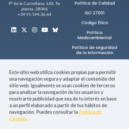
comportamiento
Política de Calidad
P.º de la Castellana, 163, 9a
mientras visitas
planta. 28046
nuestra web,
ISO 27001
+34 91 594 36 64
aumentas la
posibilidad de
Código Ético
ver contenido y
Política
ofertas
Medioambiental
personalizados.
Política de seguridad
NID
de la información​
Canal de denuncias
Este sitio web utiliza cookies propias para permitir
una navegación segura y adaptar el contenido del
sitio web. Igualmente se usan cookies de terceros
Únete a la comunidad
para analizar la navegación de los usuarios y
mostrarte publicidad que sea de tu interés en base
a un perfil elaborado a partir de tus hábitos de
navegación. Puedes consultar la
Política de
Tecnología
Negocio
Eventos
Empleo
Cookies.
Consiento la
política de Privacidad