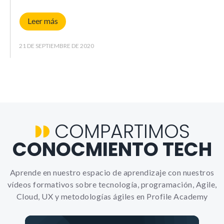
Leer más
Experience
Para que
21 DE SEPTIEMBRE DE 2020
nuestra web
funcione lo
mejor posible
durante tu
visita. Si
rechazas estas
cookies,
algunas
COMPARTIMOS
funcionalidades
CONOCMIENTO TECH
no se
mostrarán en
la web.
Aprende en nuestro espacio de aprendizaje con nuestros
vídeos formativos sobre tecnología, programación, Agile,
Cloud, UX y metodologías ágiles en Profile Academy
Marketing
Al compartir tus
intereses y