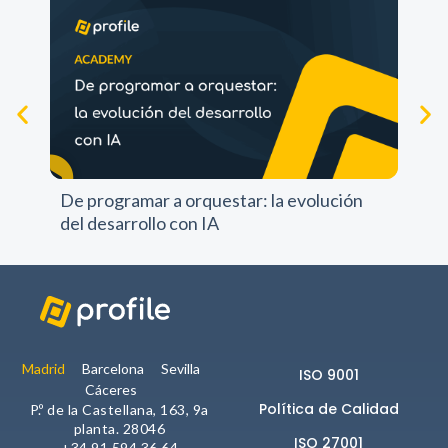
comportamiento
mientras visitas
nuestra web,
aumentas la
posibilidad de
ver contenido y
ofertas
personalizados.
Pr
NID
pr
De programar a orquestar: la evolución
del desarrollo con IA
Madrid
Barcelona
Sevilla
ISO 9001
Cáceres
Política de Calidad
P.º de la Castellana, 163, 9a
planta. 28046
ISO 27001
+34 91 594 36 64