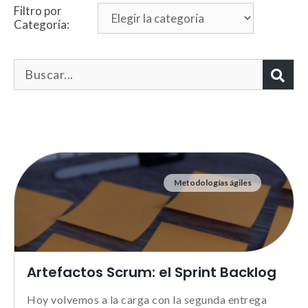
Filtro por
Categoría:
Metodologías ágiles
Necesarias
Estas cookies no son opciona
necesarias para que funcione
correctamente.
ASP.NET_SessionId | R3JpZF
Artefactos Scrum: el Sprint Backlog
_ga |
cookies_and_content_securit
Hoy volvemos a la carga con la segunda entrega