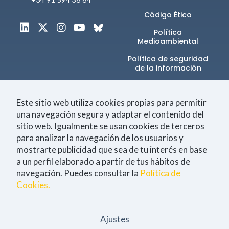
Código Ético
Política
Medioambiental
Política de seguridad
de la información​
Canal de denuncias
Este sitio web utiliza cookies propias para permitir
una navegación segura y adaptar el contenido del
sitio web. Igualmente se usan cookies de terceros
Únete a la comunidad
para analizar la navegación de los usuarios y
mostrarte publicidad que sea de tu interés en base
a un perfil elaborado a partir de tus hábitos de
navegación. Puedes consultar la
Política de
Tecnología
Negocio
Eventos
Empleo
Cookies.
Consiento la
política de Privacidad
Ajustes
Sí, quiero estar al día