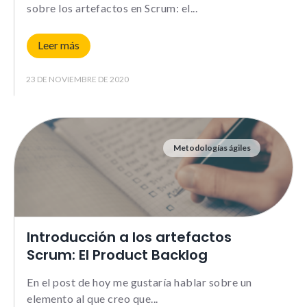
Le informamos de que puede co
sobre los artefactos en Scrum: el
su navegador para bloquear o a
sobre estas cookies, sin embarg
posible que determinadas áreas
Leer más
página web no funcionen
23 DE NOVIEMBRE DE 2020
Estadísticas
Para que
podamos
Metodologías ágiles
mejorar la
funcionalidad y
estructura de
la web, en
base a cómo la
usas.
Introducción a los artefactos
_ga | _gid |
Scrum: El Product Backlog
_gat_ |
_hjSession |
En el post de hoy me gustaría hablar sobre un
_hjSessionUser
elemento al que creo que