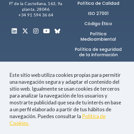
comportamiento
Política de Calidad
P.º de la Castellana, 163, 9a
mientras visitas
planta. 28046
nuestra web,
ISO 27001
+34 91 594 36 64
aumentas la
posibilidad de
Código Ético
ver contenido y
Política
ofertas
Medioambiental
personalizados.
Política de seguridad
NID
de la información​
Canal de denuncias
Este sitio web utiliza cookies propias para permitir
una navegación segura y adaptar el contenido del
sitio web. Igualmente se usan cookies de terceros
Únete a la comunidad
para analizar la navegación de los usuarios y
mostrarte publicidad que sea de tu interés en base
a un perfil elaborado a partir de tus hábitos de
navegación. Puedes consultar la
Política de
Tecnología
Negocio
Eventos
Empleo
Cookies.
Consiento la
política de Privacidad