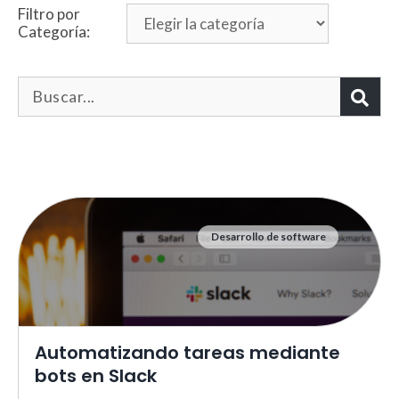
Filtro por
Categoría:
Desarrollo de software
Necesarias
Estas cookies no son opciona
necesarias para que funcione
correctamente.
ASP.NET_SessionId | R3JpZF
Automatizando tareas mediante
_ga |
cookies_and_content_securit
bots en Slack