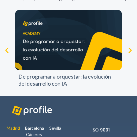
Experience
Para que
nuestra web
funcione lo
mejor posible
durante tu
visita. Si
rechazas estas
Pr
cookies,
pr
algunas
De programar a orquestar: la evolución
funcionalidades
del desarrollo con IA
no se
mostrarán en
la web.
Marketing
Al compartir tus
Madrid
Barcelona
Sevilla
ISO 9001
intereses y
Cáceres