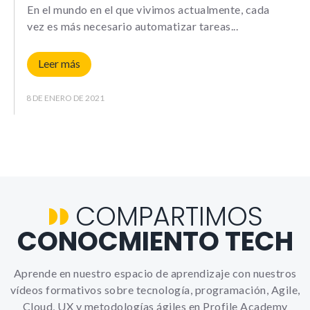
Le informamos de que puede co
En el mundo en el que vivimos actualmente, cada
su navegador para bloquear o a
vez es más necesario automatizar tareas
sobre estas cookies, sin embarg
posible que determinadas áreas
página web no funcionen
Leer más
8 DE ENERO DE 2021
Estadísticas
Para que
podamos
mejorar la
funcionalidad y
estructura de
la web, en
COMPARTIMOS
base a cómo la
usas.
CONOCMIENTO TECH
_ga | _gid |
_gat_ |
_hjSession |
Aprende en nuestro espacio de aprendizaje con nuestros
_hjSessionUser
vídeos formativos sobre tecnología, programación, Agile,
Cloud, UX y metodologías ágiles en Profile Academy