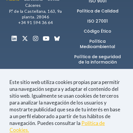
ISO 9001
comportamiento
Cáceres
mientras visitas
Política de Calidad
P.º de la Castellana, 163, 9a
nuestra web,
planta. 28046
aumentas la
ISO 27001
+34 91 594 36 64
posibilidad de
ver contenido y
Código Ético
ofertas
personalizados.
Política
Medioambiental
NID
Política de seguridad
de la información​
Canal de denuncias
Este sitio web utiliza cookies propias para permitir
una navegación segura y adaptar el contenido del
sitio web. Igualmente se usan cookies de terceros
Únete a la comunidad
para analizar la navegación de los usuarios y
mostrarte publicidad que sea de tu interés en base
a un perfil elaborado a partir de tus hábitos de
navegación. Puedes consultar la
Política de
Tecnología
Negocio
Eventos
Empleo
Cookies.