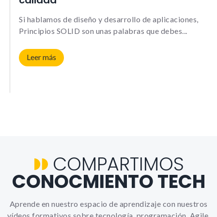
calidad
Le informamos de que puede co
su navegador para bloquear o a
Si hablamos de diseño y desarrollo de aplicaciones,
sobre estas cookies, sin embarg
posible que determinadas áreas
Principios SOLID son unas palabras que debes
página web no funcionen
Leer más
Estadísticas
Para que
podamos
mejorar la
funcionalidad y
estructura de
la web, en
base a cómo la
usas.
COMPARTIMOS
CONOCMIENTO TECH
_ga | _gid |
_gat_ |
_hjSession |
_hjSessionUser
Aprende en nuestro espacio de aprendizaje con nuestros
vídeos formativos sobre tecnología, programación, Agile,