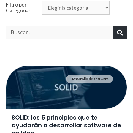
Filtro por
Categoría:
Desarrollo de software
Necesarias
Estas cookies no son opciona
necesarias para que funcione
correctamente.
ASP.NET_SessionId | R3JpZF
SOLID: los 5 principios que te
_ga |
cookies_and_content_securit
ayudarán a desarrollar software de