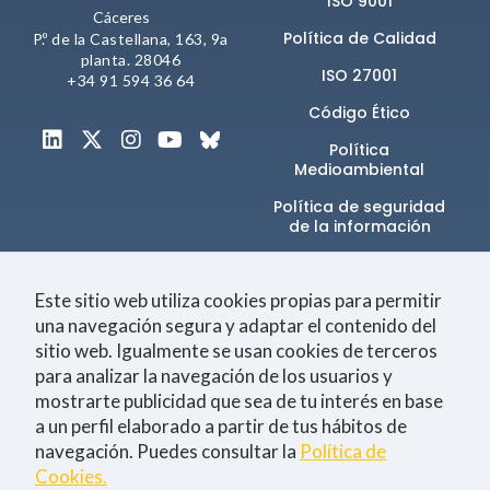
ISO 9001
comportamiento
Cáceres
mientras visitas
Política de Calidad
P.º de la Castellana, 163, 9a
nuestra web,
planta. 28046
aumentas la
ISO 27001
+34 91 594 36 64
posibilidad de
ver contenido y
Código Ético
ofertas
personalizados.
Política
Medioambiental
NID
Política de seguridad
de la información​
Canal de denuncias
Este sitio web utiliza cookies propias para permitir
una navegación segura y adaptar el contenido del
sitio web. Igualmente se usan cookies de terceros
Únete a la comunidad
para analizar la navegación de los usuarios y
mostrarte publicidad que sea de tu interés en base
a un perfil elaborado a partir de tus hábitos de
navegación. Puedes consultar la
Política de
Tecnología
Negocio
Eventos
Empleo
Cookies.