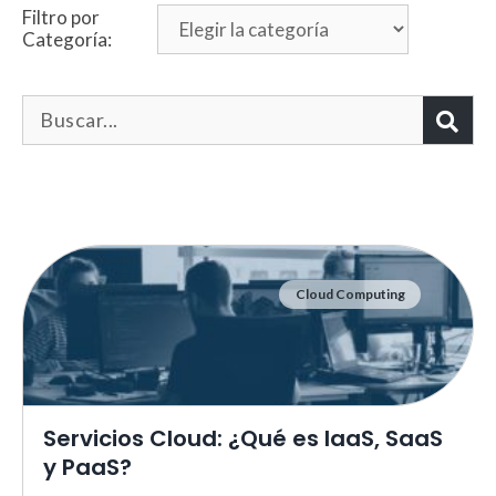
Filtro por
Categoría:
Cloud Computing
Necesarias
Estas cookies no son opciona
necesarias para que funcione
correctamente.
ASP.NET_SessionId | R3JpZF
Servicios Cloud: ¿Qué es IaaS, SaaS
_ga |
cookies_and_content_securit
y PaaS?