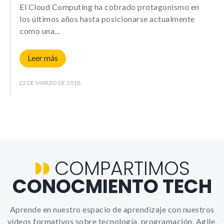
Le informamos de que puede co
El Cloud Computing ha cobrado protagonismo en
su navegador para bloquear o a
los últimos años hasta posicionarse actualmente
sobre estas cookies, sin embarg
como una
posible que determinadas áreas
página web no funcionen
Leer más
22 DE MARZO DE 2018
Estadísticas
Para que
podamos
mejorar la
funcionalidad y
estructura de
la web, en
base a cómo la
usas.
COMPARTIMOS
CONOCMIENTO TECH
_ga | _gid |
_gat_ |
_hjSession |
_hjSessionUser
Aprende en nuestro espacio de aprendizaje con nuestros
vídeos formativos sobre tecnología, programación, Agile,