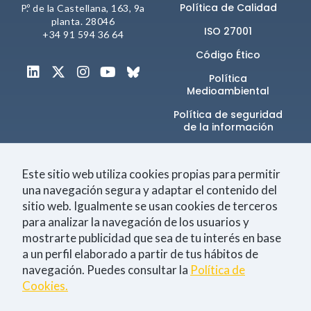
comportamiento
Política de Calidad
P.º de la Castellana, 163, 9a
mientras visitas
planta. 28046
nuestra web,
ISO 27001
+34 91 594 36 64
aumentas la
posibilidad de
Código Ético
ver contenido y
Política
ofertas
Medioambiental
personalizados.
Política de seguridad
NID
de la información​
Canal de denuncias
Este sitio web utiliza cookies propias para permitir
una navegación segura y adaptar el contenido del
sitio web. Igualmente se usan cookies de terceros
Únete a la comunidad
para analizar la navegación de los usuarios y
mostrarte publicidad que sea de tu interés en base
a un perfil elaborado a partir de tus hábitos de
navegación. Puedes consultar la
Política de
Tecnología
Negocio
Eventos
Empleo
Cookies.
Consiento la
política de Privacidad