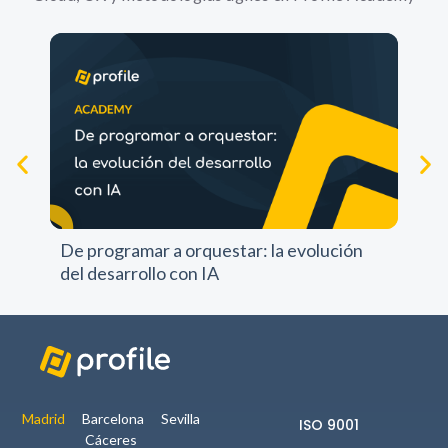
Experience
Para que
nuestra web
funcione lo
mejor posible
durante tu
visita. Si
rechazas estas
Pr
cookies,
pr
algunas
De programar a orquestar: la evolución
funcionalidades
del desarrollo con IA
no se
mostrarán en
la web.
Marketing
Al compartir tus
Madrid
Barcelona
Sevilla
ISO 9001
intereses y
Cáceres