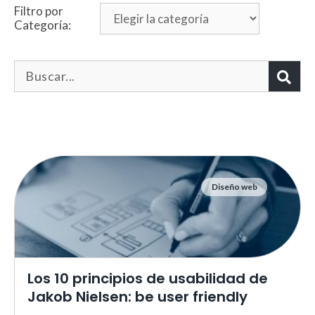
Filtro por
Categoría:
Diseño web
Necesarias
Estas cookies no son opciona
necesarias para que funcione
correctamente.
ASP.NET_SessionId | R3JpZF
Los 10 principios de usabilidad de
_ga |
cookies_and_content_securit
Jakob Nielsen: be user friendly