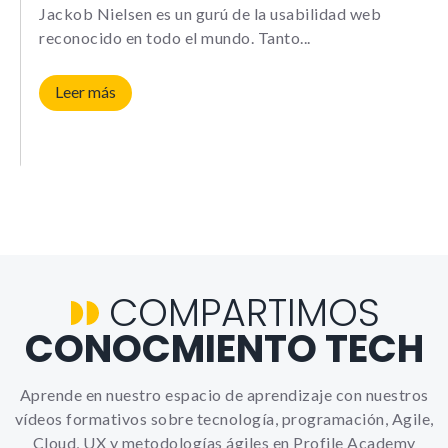
Le informamos de que puede co
Jackob Nielsen es un gurú de la usabilidad web
su navegador para bloquear o a
reconocido en todo el mundo. Tanto
sobre estas cookies, sin embarg
posible que determinadas áreas
página web no funcionen
Leer más
Estadísticas
Para que
podamos
mejorar la
funcionalidad y
estructura de
la web, en
COMPARTIMOS
base a cómo la
usas.
CONOCMIENTO TECH
_ga | _gid |
_gat_ |
_hjSession |
Aprende en nuestro espacio de aprendizaje con nuestros
_hjSessionUser
vídeos formativos sobre tecnología, programación, Agile,
Cloud, UX y metodologías ágiles en Profile Academy