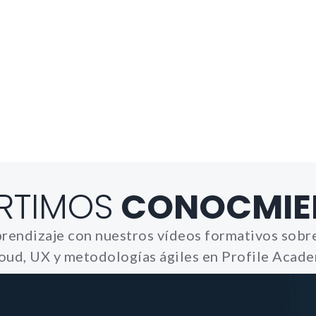
Necesarias
Estas cookies no son opciona
necesarias para que funcione
correctamente.
ASP.NET_SessionId | R3JpZF
_ga |
cookies_and_content_securit
Le informamos de que puede co
su navegador para bloquear o a
RTIMOS
CONOCMIE
sobre estas cookies, sin embarg
posible que determinadas áreas
página web no funcionen
rendizaje con nuestros vídeos formativos sobre
oud, UX y metodologías ágiles en Profile Acad
Estadísticas
Para que