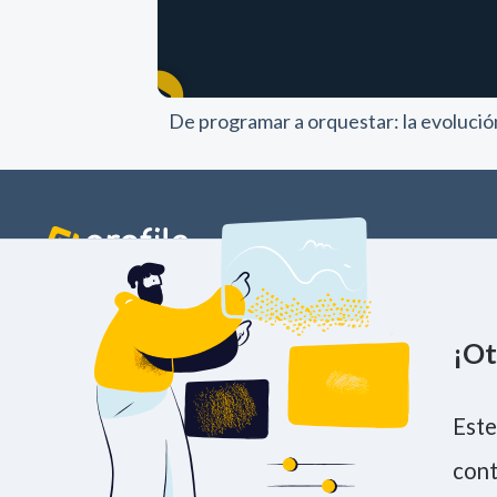
De programar a orquestar: la evolución
PRACTICES
NUESTRA ESE
¡Ot
Madrid
Barcelona
Sevilla
Cáceres
P.º de la Castellana, 163, 9a planta. 28046
+34 91 594 36 64
Este
cont