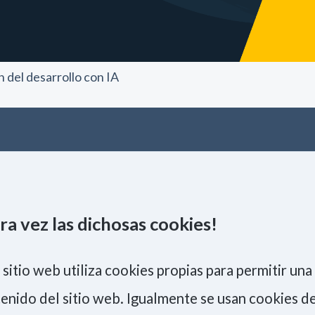
cookies,
algunas
funcionalidades
no se
mostrarán en
 del desarrollo con IA
la web.
Marketing
Al compartir tus
intereses y
comportamiento
mientras visitas
NCIA
PERSONAS
BLOG
nuestra web,
aumentas la
ra vez las dichosas cookies!
posibilidad de
ver contenido y
ISO 9001
ofertas
Política de Calidad
personalizados.
 sitio web utiliza cookies propias para permitir un
ISO 27001
NID
enido del sitio web. Igualmente se usan cookies de
Código Ético