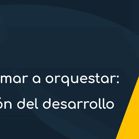
podamos
mejorar la
funcionalidad y
estructura de
la web, en
base a cómo la
usas.
_ga | _gid |
_gat_ |
_hjSession |
_hjSessionUser
Experience
Para que
nuestra web
funcione lo
mejor posible
durante tu
visita. Si
rechazas estas