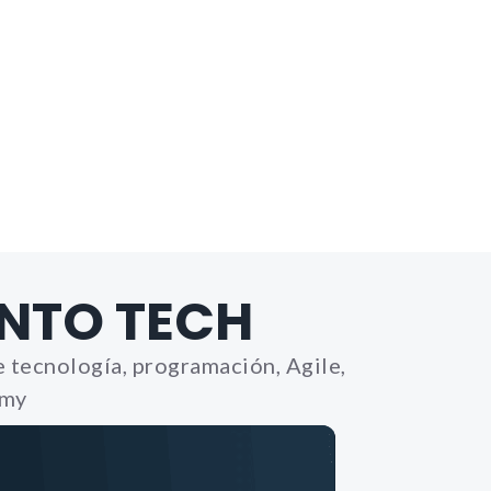
les. Son
 la web
Bh0 |
y_policy
nfigurar
lertar
NTO TECH
o, es
 de la
 tecnología, programación, Agile,
emy