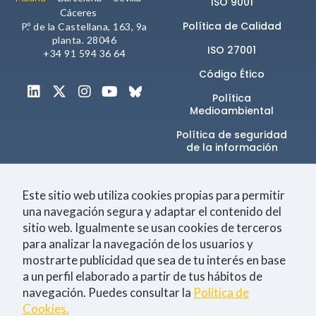
ISO 9001
comportamiento
Cáceres
mientras visitas
Política de Calidad
P.º de la Castellana, 163, 9a
nuestra web,
planta. 28046
aumentas la
ISO 27001
+34 91 594 36 64
posibilidad de
ver contenido y
Código Ético
ofertas
personalizados.
Política
Medioambiental
NID
Política de seguridad
de la información​
Canal de denuncias
Este sitio web utiliza cookies propias para permitir
una navegación segura y adaptar el contenido del
sitio web. Igualmente se usan cookies de terceros
Únete a la comunidad
para analizar la navegación de los usuarios y
mostrarte publicidad que sea de tu interés en base
a un perfil elaborado a partir de tus hábitos de
navegación. Puedes consultar la
Política de
Tecnología
Negocio
Eventos
Empleo
Cookies.