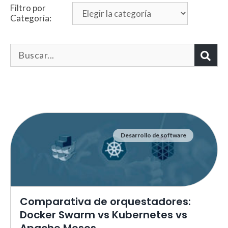
Filtro por
Categoría:
Desarrollo de software
Necesarias
Estas cookies no son opciona
necesarias para que funcione
correctamente.
ASP.NET_SessionId | R3JpZF
Comparativa de orquestadores:
_ga |
cookies_and_content_securit
Docker Swarm vs Kubernetes vs