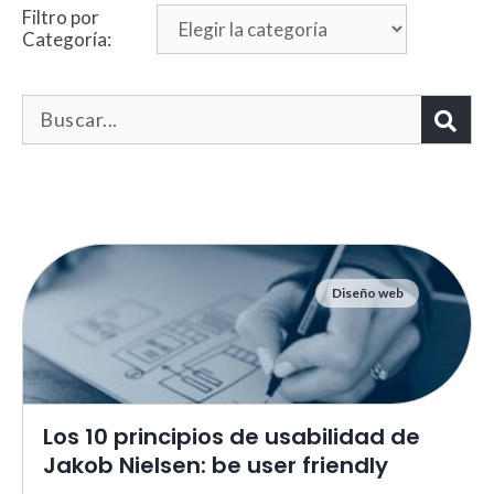
Filtro por
Categoría:
Diseño web
Necesarias
Estas cookies no son opciona
necesarias para que funcione
correctamente.
ASP.NET_SessionId | R3JpZF
Los 10 principios de usabilidad de
_ga |
cookies_and_content_securit
Jakob Nielsen: be user friendly