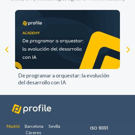
Experience
Para que
nuestra web
funcione lo
mejor posible
durante tu
visita. Si
rechazas estas
Pr
cookies,
pr
algunas
De programar a orquestar: la evolución
funcionalidades
del desarrollo con IA
no se
mostrarán en
la web.
Marketing
Al compartir tus
Madrid
Barcelona
Sevilla
ISO 9001
intereses y
Cáceres