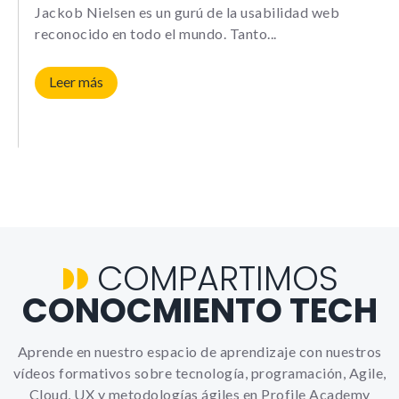
Le informamos de que puede co
Jackob Nielsen es un gurú de la usabilidad web
su navegador para bloquear o a
reconocido en todo el mundo. Tanto
sobre estas cookies, sin embarg
posible que determinadas áreas
página web no funcionen
Leer más
Estadísticas
Para que
podamos
mejorar la
funcionalidad y
estructura de
la web, en
COMPARTIMOS
base a cómo la
usas.
CONOCMIENTO TECH
_ga | _gid |
_gat_ |
_hjSession |
Aprende en nuestro espacio de aprendizaje con nuestros
_hjSessionUser
vídeos formativos sobre tecnología, programación, Agile,
Cloud, UX y metodologías ágiles en Profile Academy