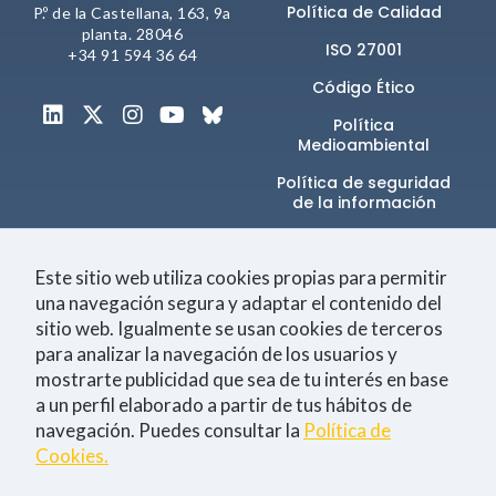
comportamiento
Política de Calidad
P.º de la Castellana, 163, 9a
mientras visitas
planta. 28046
nuestra web,
ISO 27001
+34 91 594 36 64
aumentas la
posibilidad de
Código Ético
ver contenido y
Política
ofertas
Medioambiental
personalizados.
Política de seguridad
NID
de la información​
Canal de denuncias
Este sitio web utiliza cookies propias para permitir
una navegación segura y adaptar el contenido del
sitio web. Igualmente se usan cookies de terceros
Únete a la comunidad
para analizar la navegación de los usuarios y
mostrarte publicidad que sea de tu interés en base
a un perfil elaborado a partir de tus hábitos de
navegación. Puedes consultar la
Política de
Tecnología
Negocio
Eventos
Empleo
Cookies.
Consiento la
política de Privacidad