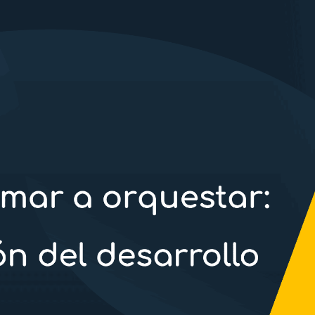
podamos
mejorar la
funcionalidad y
estructura de
la web, en
base a cómo la
usas.
_ga | _gid |
_gat_ |
_hjSession |
_hjSessionUser
Experience
Para que
nuestra web
funcione lo
mejor posible
durante tu
visita. Si
rechazas estas