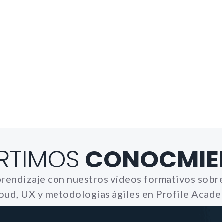
Necesarias
Estas cookies no son opciona
necesarias para que funcione
correctamente.
ASP.NET_SessionId | R3JpZF
_ga |
cookies_and_content_securit
Le informamos de que puede co
su navegador para bloquear o a
sobre estas cookies, sin embarg
RTIMOS
CONOCMIE
posible que determinadas áreas
página web no funcionen
rendizaje con nuestros vídeos formativos sobre
oud, UX y metodologías ágiles en Profile Acad
Estadísticas
Para que