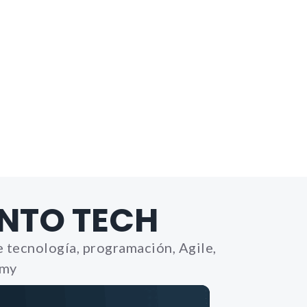
les. Son
 la web
Bh0 |
y_policy
nfigurar
lertar
o, es
NTO TECH
 de la
 tecnología, programación, Agile,
emy