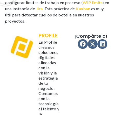
configurar límites de trabajo en proceso (
WIP limits
) en
una instancia de
Jira
. Esta práctica de
Kanban
es muy
útil para detectar cuellos de botella en nuestros
proyectos.
PROFILE
¡Compártelo!
En Profile
creamos
soluciones
digitales
alineadas
con la
Necesarias
visión y la
Estas cookies no son opciona
estrategia
necesarias para que funcione
de tu
correctamente.
negocio.
Contamos
ASP.NET_SessionId | R3JpZF
con la
_ga |
tecnología,
cookies_and_content_securit
el talento y
la