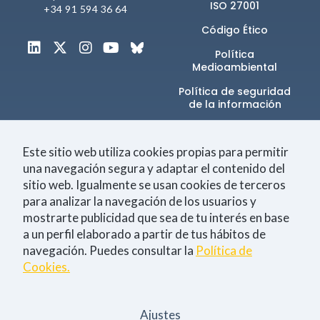
ISO 27001
+34 91 594 36 64
Código Ético
Experience
Política
Para que
Medioambiental
nuestra web
funcione lo
Política de seguridad
mejor posible
de la información​
durante tu
Canal de denuncias
visita. Si
rechazas estas
Este sitio web utiliza cookies propias para permitir
cookies,
una navegación segura y adaptar el contenido del
algunas
sitio web. Igualmente se usan cookies de terceros
Únete a la comunidad
funcionalidades
para analizar la navegación de los usuarios y
no se
mostrarte publicidad que sea de tu interés en base
mostrarán en
a un perfil elaborado a partir de tus hábitos de
la web.
navegación. Puedes consultar la
Política de
Tecnología
Negocio
Eventos
Empleo
Cookies.
Marketing
Consiento la
política de Privacidad
Al compartir tus
intereses y
Ajustes