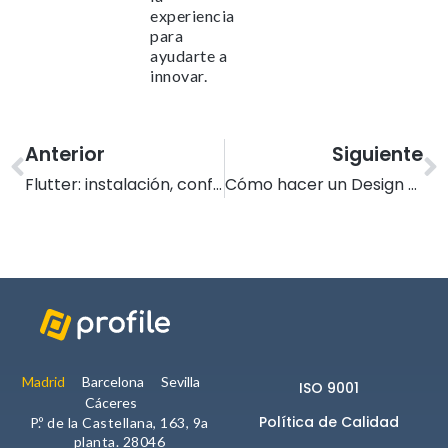
Le informamos de que puede co
experiencia
su navegador para bloquear o a
para
sobre estas cookies, sin embarg
ayudarte a
posible que determinadas áreas
innovar.
página web no funcionen
Anterior
Siguiente
Estadísticas
Flutter: instalación, configuración y creación de nuestra primera aplicación
Cómo hacer un Design System con Figma
Para que
podamos
mejorar la
funcionalidad y
estructura de
la web, en
base a cómo la
usas.
_ga | _gid |
_gat_ |
Madrid
Barcelona
Sevilla
ISO 9001
_hjSession |
Cáceres
_hjSessionUser
Política de Calidad
P.º de la Castellana, 163, 9a
planta. 28046