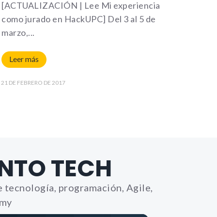
[ACTUALIZACIÓN | Lee Mi experiencia
como jurado en HackUPC] Del 3 al 5 de
marzo,
Leer más
21 DE FEBRERO DE 2017
NTO TECH
 tecnología, programación, Agile,
emy