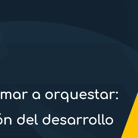
cookies,
algunas
funcionalidades
no se
mostrarán en
la web.
Marketing
Al compartir tus
intereses y
comportamiento
mientras visitas
nuestra web,
aumentas la
posibilidad de
ver contenido y
ofertas
personalizados.
NID