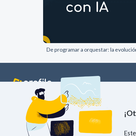
De programar a orquestar: la evolución
PRACTICES
NUESTRA ESE
¡Ot
Madrid
Barcelona
Sevilla
Cáceres
P.º de la Castellana, 163, 9a planta. 28046
+34 91 594 36 64
Este