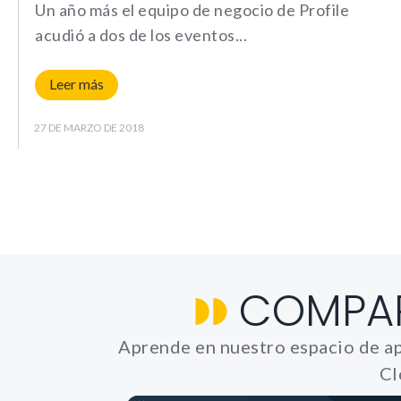
Un año más el equipo de negocio de Profile
acudió a dos de los eventos
Leer más
27 DE MARZO DE 2018
COMPA
Aprende en nuestro espacio de ap
Cl