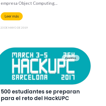
empresa Object Computing
Leer más
les. Son
 la web
23 DE MAYO DE 2019
Bh0 |
y_policy
Eventos
nfigurar
lertar
o, es
 de la
500 estudiantes se preparan
para el reto del HackUPC