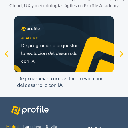
Cloud, UX y metodologías ágiles en Profile Academy
Experience
Para que
nuestra web
funcione lo
mejor posible
durante tu
visita. Si
rechazas estas
cookies,
Pr
algunas
pr
funcionalidades
De programar a orquestar: la evolución
no se
del desarrollo con IA
mostrarán en
la web.
Marketing
Al compartir tus
intereses y
Madrid
Barcelona
Sevilla