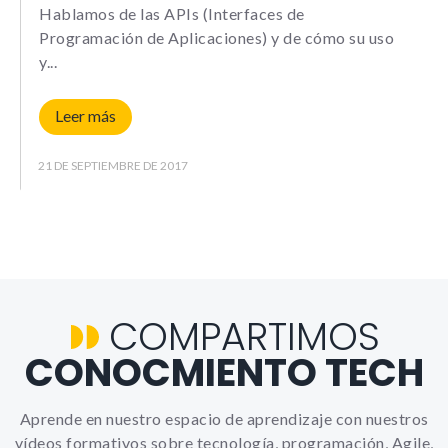
Le informamos de que puede co
Hablamos de las APIs (Interfaces de
su navegador para bloquear o a
Programación de Aplicaciones) y de cómo su uso
sobre estas cookies, sin embarg
y
posible que determinadas áreas
página web no funcionen
Leer más
21 DE SEPTIEMBRE DE 2017
Estadísticas
Para que
podamos
mejorar la
funcionalidad y
estructura de
la web, en
base a cómo la
usas.
COMPARTIMOS
CONOCMIENTO TECH
_ga | _gid |
_gat_ |
_hjSession |
_hjSessionUser
Aprende en nuestro espacio de aprendizaje con nuestros
vídeos formativos sobre tecnología, programación, Agile,