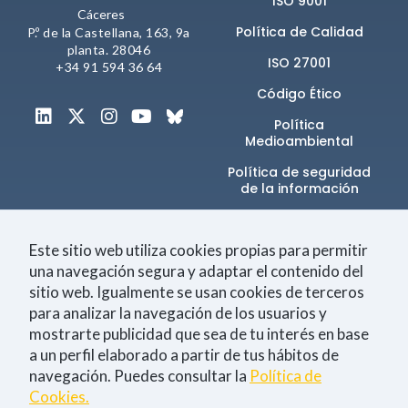
ISO 9001
comportamiento
Cáceres
mientras visitas
Política de Calidad
P.º de la Castellana, 163, 9a
nuestra web,
planta. 28046
aumentas la
ISO 27001
+34 91 594 36 64
posibilidad de
ver contenido y
Código Ético
ofertas
personalizados.
Política
Medioambiental
NID
Política de seguridad
de la información​
Canal de denuncias
Este sitio web utiliza cookies propias para permitir
una navegación segura y adaptar el contenido del
sitio web. Igualmente se usan cookies de terceros
Únete a la comunidad
para analizar la navegación de los usuarios y
mostrarte publicidad que sea de tu interés en base
a un perfil elaborado a partir de tus hábitos de
navegación. Puedes consultar la
Política de
Tecnología
Negocio
Eventos
Empleo
Cookies.