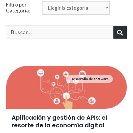
Filtro por
Categoría:
Desarrollo de software
Necesarias
Estas cookies no son opciona
necesarias para que funcione
correctamente.
ASP.NET_SessionId | R3JpZF
Apificación y gestión de APIs: el
_ga |
cookies_and_content_securit
resorte de la economía digital