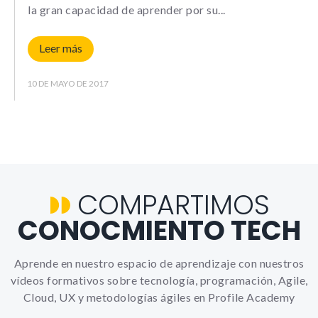
la gran capacidad de aprender por su
Experience
Leer más
Para que
nuestra web
funcione lo
10 DE MAYO DE 2017
mejor posible
durante tu
visita. Si
rechazas estas
cookies,
algunas
funcionalidades
COMPARTIMOS
no se
CONOCMIENTO TECH
mostrarán en
la web.
Aprende en nuestro espacio de aprendizaje con nuestros
vídeos formativos sobre tecnología, programación, Agile,
Marketing
Al compartir tus
Cloud, UX y metodologías ágiles en Profile Academy
intereses y