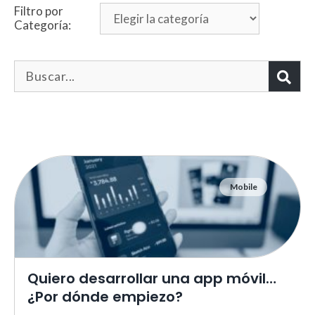
Filtro por
Categoría:
Mobile
Necesarias
Estas cookies no son opciona
necesarias para que funcione
correctamente.
ASP.NET_SessionId | R3JpZF
Quiero desarrollar una app móvil…
_ga |
cookies_and_content_securit
¿Por dónde empiezo?