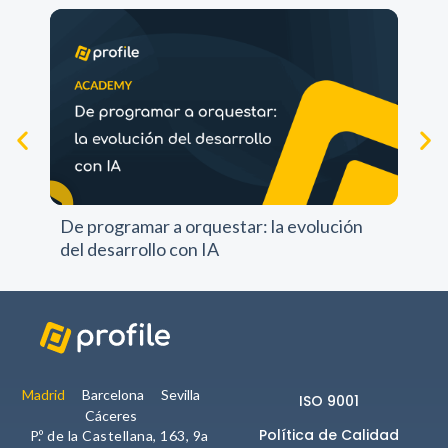
comportamiento
mientras visitas
nuestra web,
aumentas la
posibilidad de
ver contenido y
ofertas
personalizados.
NID
Pr
pr
De programar a orquestar: la evolución
del desarrollo con IA
Madrid
Barcelona
Sevilla
ISO 9001
Cáceres
Política de Calidad
P.º de la Castellana, 163, 9a