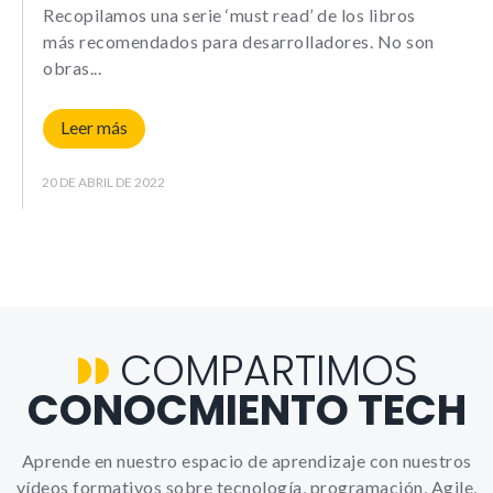
Le informamos de que puede co
Recopilamos una serie ‘must read’ de los libros
su navegador para bloquear o a
más recomendados para desarrolladores. No son
sobre estas cookies, sin embarg
obras
posible que determinadas áreas
página web no funcionen
Leer más
20 DE ABRIL DE 2022
Estadísticas
Para que
podamos
mejorar la
funcionalidad y
estructura de
la web, en
base a cómo la
usas.
COMPARTIMOS
CONOCMIENTO TECH
_ga | _gid |
_gat_ |
_hjSession |
_hjSessionUser
Aprende en nuestro espacio de aprendizaje con nuestros
vídeos formativos sobre tecnología, programación, Agile,