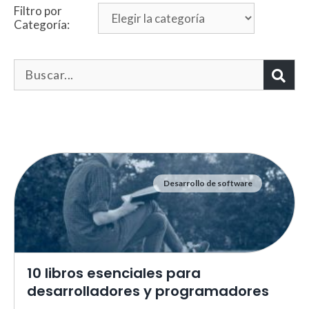
Filtro por
Categoría:
Desarrollo de software
Necesarias
Estas cookies no son opciona
necesarias para que funcione
correctamente.
ASP.NET_SessionId | R3JpZF
10 libros esenciales para
_ga |
cookies_and_content_securit
desarrolladores y programadores