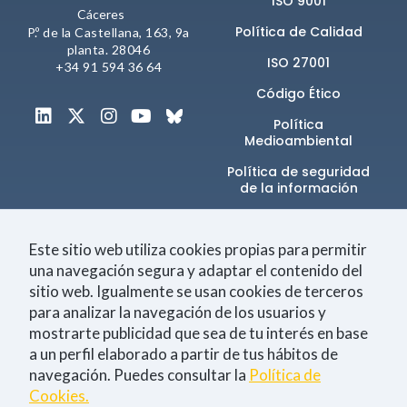
ISO 9001
comportamiento
Cáceres
mientras visitas
Política de Calidad
P.º de la Castellana, 163, 9a
nuestra web,
planta. 28046
aumentas la
ISO 27001
+34 91 594 36 64
posibilidad de
ver contenido y
Código Ético
ofertas
personalizados.
Política
Medioambiental
NID
Política de seguridad
de la información​
Canal de denuncias
Este sitio web utiliza cookies propias para permitir
una navegación segura y adaptar el contenido del
sitio web. Igualmente se usan cookies de terceros
Únete a la comunidad
para analizar la navegación de los usuarios y
mostrarte publicidad que sea de tu interés en base
a un perfil elaborado a partir de tus hábitos de
navegación. Puedes consultar la
Política de
Tecnología
Negocio
Eventos
Empleo
Cookies.