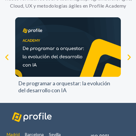
Cloud, UX y metodologías ágiles en Profile Academy
Experience
Para que
nuestra web
funcione lo
mejor posible
durante tu
visita. Si
rechazas estas
cookies,
Pr
algunas
pr
funcionalidades
De programar a orquestar: la evolución
no se
del desarrollo con IA
mostrarán en
la web.
Marketing
Al compartir tus
intereses y
Madrid
Barcelona
Sevilla