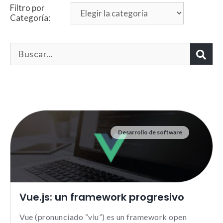
Filtro por
Categoría:
Desarrollo de software
Necesarias
Estas cookies no son opciona
necesarias para que funcione
correctamente.
ASP.NET_SessionId | R3JpZF
Vue.js: un framework progresivo
_ga |
cookies_and_content_securit
Vue (pronunciado “viu”) es un framework open