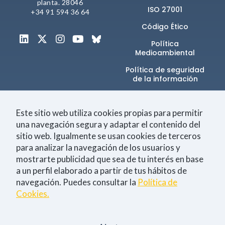
planta. 28046
comportamiento
ISO 27001
mientras visitas
+34 91 594 36 64
nuestra web,
Código Ético
aumentas la
posibilidad de
Política
ver contenido y
Medioambiental
ofertas
personalizados.
Política de seguridad
de la información​
NID
Canal de denuncias
Este sitio web utiliza cookies propias para permitir
una navegación segura y adaptar el contenido del
sitio web. Igualmente se usan cookies de terceros
Únete a la comunidad
para analizar la navegación de los usuarios y
mostrarte publicidad que sea de tu interés en base
a un perfil elaborado a partir de tus hábitos de
navegación. Puedes consultar la
Política de
Tecnología
Negocio
Eventos
Empleo
Cookies.
Consiento la
política de Privacidad