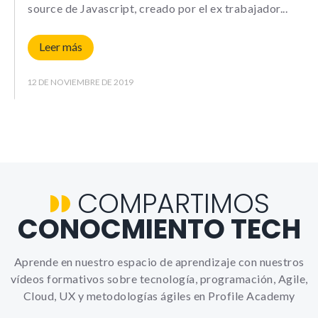
Le informamos de que puede co
source de Javascript, creado por el ex trabajador
su navegador para bloquear o a
sobre estas cookies, sin embarg
posible que determinadas áreas
Leer más
página web no funcionen
12 DE NOVIEMBRE DE 2019
Estadísticas
Para que
podamos
mejorar la
funcionalidad y
estructura de
COMPARTIMOS
la web, en
base a cómo la
CONOCMIENTO TECH
usas.
_ga | _gid |
Aprende en nuestro espacio de aprendizaje con nuestros
_gat_ |
vídeos formativos sobre tecnología, programación, Agile,
_hjSession |
_hjSessionUser
Cloud, UX y metodologías ágiles en Profile Academy