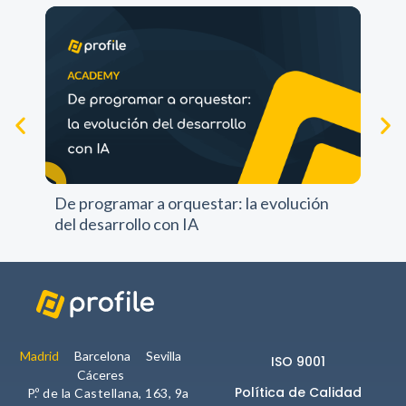
Experience
Para que
nuestra web
funcione lo
mejor posible
durante tu
visita. Si
Pr
rechazas estas
pr
De programar a orquestar: la evolución
cookies,
algunas
del desarrollo con IA
funcionalidades
no se
mostrarán en
la web.
Madrid
Barcelona
Sevilla
Marketing
ISO 9001
Cáceres
Al compartir tus
Política de Calidad
P.º de la Castellana, 163, 9a
intereses y