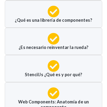
Experience
Para que
¿Qué es una librería de componentes?
nuestra web
funcione lo
mejor posible
durante tu
visita. Si
¿Es necesario reinventar la rueda?
rechazas estas
cookies,
algunas
funcionalidades
no se
mostrarán en
StencilJs ¿Qué es y por qué?
la web.
Marketing
Al compartir tus
Web Components: Anatomía de un
intereses y