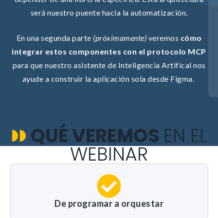
Le informamos de que puede co
será nuestro puente hacia la automatización.
su navegador para bloquear o a
sobre estas cookies, sin embarg
posible que determinadas áreas
En una segunda parte
(próximamente)
veremos
cómo
página web no funcionen
integrar estos componentes con el protocolo MCP
para que nuestro asistente de Inteligencia Artifical nos
ayude a construir la aplicación sola desde Figma.
Estadísticas
Para que
podamos
mejorar la
funcionalidad y
QUÉ VEREMOS
EN EL
estructura de
la web, en
base a cómo la
WEBINAR
usas.
_ga | _gid |
_gat_ |
_hjSession |
_hjSessionUser
De programar a orquestar