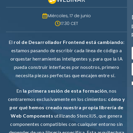
Miércoles, 17 de junio
17.30 CET
El
rol de Desarrollador Frontend está cambiando
:
estamos pasando de escribir cada línea de código a
orquestar herramientas inteligentes y, para que la IA
pueda construir interfaces por nosotros, primero
necesita piezas perfectas que encajen entre sí.
Necesarias
Estas cookies no son opciona
En
la primera sesión de esta formación
, nos
necesarias para que funcione
centraremos exclusivamente en los cimientos:
cómo y
correctamente.
por qué hemos creado nuestra propia librería de
ASP.NET_SessionId | R3JpZF
Web Components
utilizando StencilJS, que genera
_ga |
cookies_and_content_securit
componentes compatibles con cualquier entorno sin
depender de una librería especifica. Esta arquitectura