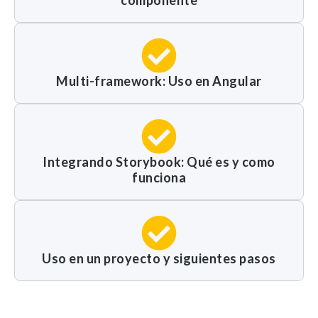
componente
comportamiento
mientras visitas
nuestra web,
aumentas la
posibilidad de
ver contenido y
Multi-framework: Uso en Angular
ofertas
personalizados.
NID
Integrando Storybook: Qué es y como
funciona
Uso en un proyecto y siguientes pasos