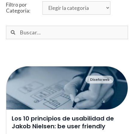
Filtro por
Categoría:
Diseño web
Necesarias
Estas cookies no son opciona
necesarias para que funcione
correctamente.
ASP.NET_SessionId | R3JpZF
Los 10 principios de usabilidad de
_ga |
cookies_and_content_securit
Jakob Nielsen: be user friendly