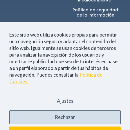
Medioambiental
Política de seguridad
de la información​
Canal de denuncias
Este sitio web utiliza cookies propias para permitir
una navegación segura y adaptar el contenido del
sitio web. Igualmente se usan cookies de terceros
Únete a la comunidad
para analizar la navegación de los usuarios y
mostrarte publicidad que sea de tu interés en base
a un perfil elaborado a partir de tus hábitos de
navegación. Puedes consultar la
Política de
Tecnología
Negocio
Eventos
Empleo
Cookies.
Consiento la
política de Privacidad
Ajustes
Sí, quiero estar al día
Rechazar
Aviso legal
Política de Privacidad
Política de Cookies