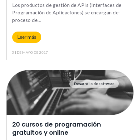
comportamiento
Los productos de gestión de APIs (Interfaces de
mientras visitas
Programación de Aplicaciones) se encargan de:
nuestra web,
aumentas la
proceso de
posibilidad de
ver contenido y
ofertas
Leer más
personalizados.
31 DE MAYO DE 2017
NID
Desarrollo de software
20 cursos de programación
gratuitos y online