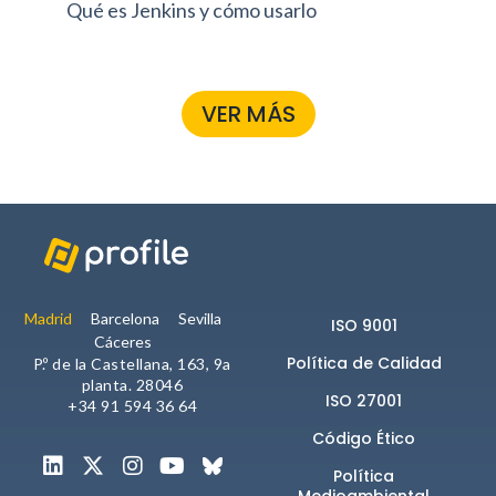
Qué es Jenkins y cómo usarlo
vi
VER MÁS
Madrid
Barcelona
Sevilla
ISO 9001
Cáceres
Política de Calidad
P.º de la Castellana, 163, 9a
planta. 28046
ISO 27001
+34 91 594 36 64
Código Ético
Política