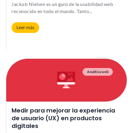
Le informamos de que puede co
Jackob Nielsen es un gurú de la usabilidad web
su navegador para bloquear o a
reconocido en todo el mundo. Tanto
sobre estas cookies, sin embarg
posible que determinadas áreas
página web no funcionen
Leer más
Estadísticas
Para que
podamos
mejorar la
Analítica web
funcionalidad y
estructura de
la web, en
base a cómo la
usas.
_ga | _gid |
Medir para mejorar la experiencia
_gat_ |
de usuario (UX) en productos
_hjSession |
_hjSessionUser
digitales