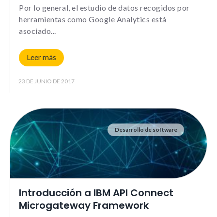
Por lo general, el estudio de datos recogidos por
herramientas como Google Analytics está
Experience
asociado
Para que
nuestra web
Leer más
funcione lo
mejor posible
durante tu
23 DE JUNIO DE 2017
visita. Si
rechazas estas
cookies,
algunas
funcionalidades
Desarrollo de software
no se
mostrarán en
la web.
Introducción a IBM API Connect
Marketing
Al compartir tus
Microgateway Framework
intereses y