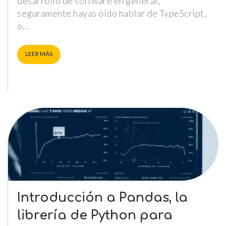
desarrollo de software en general,
comportamiento
mientras visitas
seguramente hayas oído hablar de TypeScript,
nuestra web,
o
aumentas la
posibilidad de
ver contenido y
LEER MÁS
ofertas
personalizados.
NID
Introducción a Pandas, la
librería de Python para