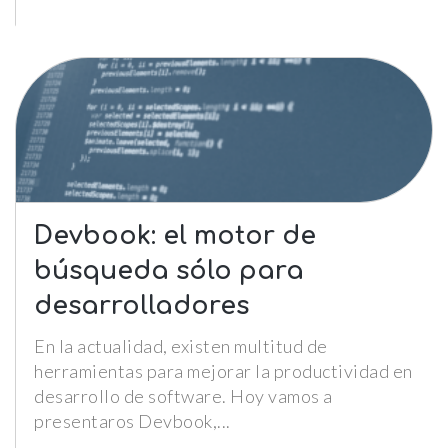
Le informamos de que puede co
su navegador para bloquear o a
sobre estas cookies, sin embarg
posible que determinadas áreas
página web no funcionen
Estadísticas
Para que
podamos
mejorar la
Devbook: el motor de
funcionalidad y
estructura de
búsqueda sólo para
la web, en
base a cómo la
desarrolladores
usas.
En la actualidad, existen multitud de
_ga | _gid |
herramientas para mejorar la productividad en
_gat_ |
_hjSession |
desarrollo de software. Hoy vamos a
_hjSessionUser
presentaros Devbook,