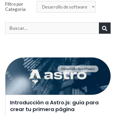
Filtro por
Categoría:
Desarrollo de software
Necesarias
Estas cookies no son opciona
necesarias para que funcione
correctamente.
ASP.NET_SessionId | R3JpZF
Introducción a Astro.js: guía para
_ga |
cookies_and_content_securit
crear tu primera página