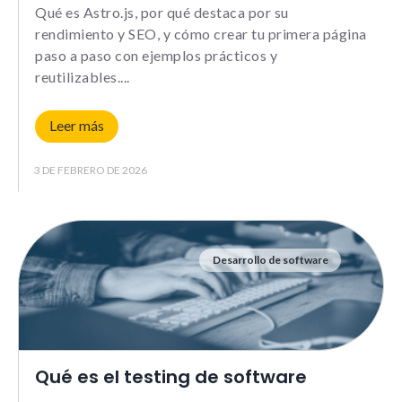
Le informamos de que puede co
Qué es Astro.js, por qué destaca por su
su navegador para bloquear o a
rendimiento y SEO, y cómo crear tu primera página
sobre estas cookies, sin embarg
paso a paso con ejemplos prácticos y
posible que determinadas áreas
página web no funcionen
reutilizables.
Leer más
Estadísticas
Para que
3 DE FEBRERO DE 2026
podamos
mejorar la
funcionalidad y
estructura de
la web, en
Desarrollo de software
base a cómo la
usas.
_ga | _gid |
_gat_ |
_hjSession |
_hjSessionUser
Qué es el testing de software