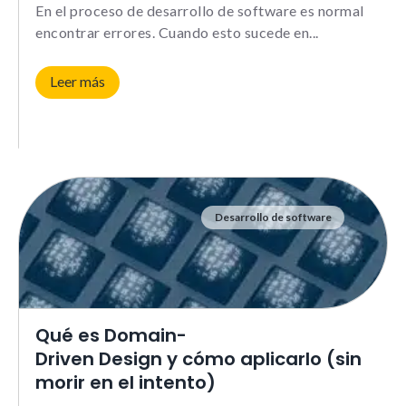
En el proceso de desarrollo de software es normal
encontrar errores. Cuando esto sucede en
Experience
Para que
Leer más
nuestra web
funcione lo
mejor posible
durante tu
visita. Si
rechazas estas
cookies,
Desarrollo de software
algunas
funcionalidades
no se
mostrarán en
la web.
Qué es Domain-
Driven Design y cómo aplicarlo (sin
Marketing
morir en el intento)
Al compartir tus
intereses y