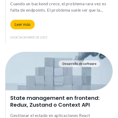
comportamiento
Cuando un backend crece, el problema rara vez es
mientras visitas
falta de endpoints. El problema suele ser que la
nuestra web,
aumentas la
posibilidad de
Leer más
ver contenido y
ofertas
personalizados.
30 DE DICIEMBRE DE 2025
NID
Desarrollo de software
State management en frontend:
Redux, Zustand o Context API
Gestionar el estado en aplicaciones React