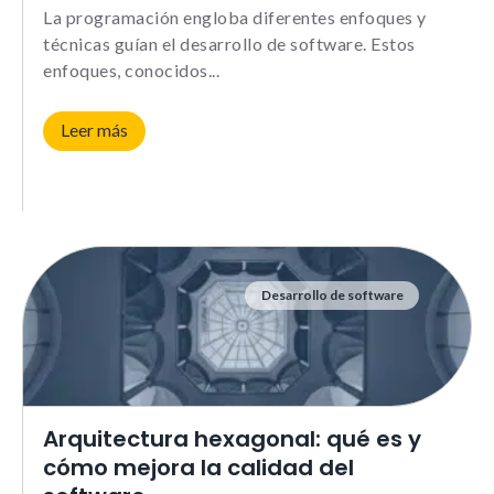
comportamiento
La programación engloba diferentes enfoques y
mientras visitas
técnicas guían el desarrollo de software. Estos
nuestra web,
aumentas la
enfoques, conocidos
posibilidad de
ver contenido y
ofertas
Leer más
personalizados.
NID
Desarrollo de software
Arquitectura hexagonal: qué es y
cómo mejora la calidad del