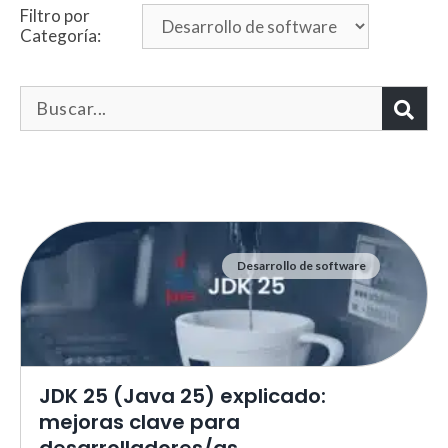
Filtro por
Categoría:
Desarrollo de software
Necesarias
Estas cookies no son opciona
necesarias para que funcione
correctamente.
ASP.NET_SessionId | R3JpZF
JDK 25 (Java 25) explicado:
_ga |
cookies_and_content_securit
mejoras clave para