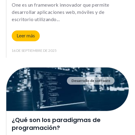
One es un framework innovador que permite
desarrollar aplicaciones web, móviles y de
Experience
escritorio utilizando
Para que
nuestra web
Leer más
funcione lo
mejor posible
durante tu
16 DE SEPTIEMBRE DE 2025
visita. Si
rechazas estas
cookies,
algunas
funcionalidades
Desarrollo de software
no se
mostrarán en
la web.
¿Qué son los paradigmas de
Marketing
Al compartir tus
programación?
intereses y