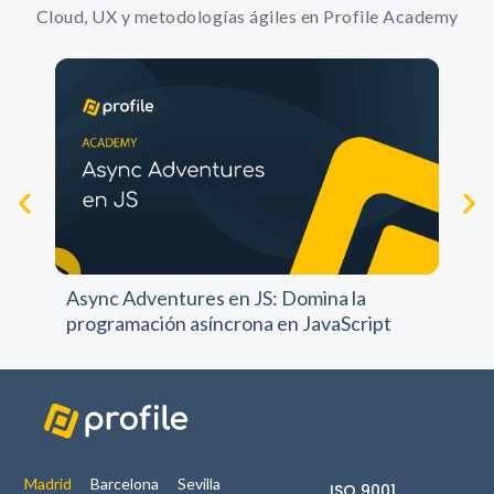
Cloud, UX y metodologías ágiles en Profile Academy
Ap
pr
Async Adventures en JS: Domina la
programación asíncrona en JavaScript
Madrid
Barcelona
Sevilla
ISO 9001