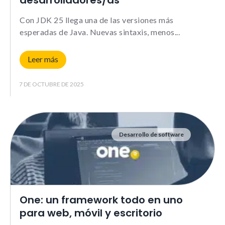
desarrolladores/as
Le informamos de que puede co
su navegador para bloquear o a
Con JDK 25 llega una de las versiones más
sobre estas cookies, sin embarg
posible que determinadas áreas
esperadas de Java. Nuevas sintaxis, menos
página web no funcionen
Leer más
7 DE OCTUBRE DE 2025
Estadísticas
Para que
podamos
mejorar la
funcionalidad y
estructura de
Desarrollo de software
la web, en
base a cómo la
usas.
_ga | _gid |
_gat_ |
One: un framework todo en uno
_hjSession |
_hjSessionUser
para web, móvil y escritorio