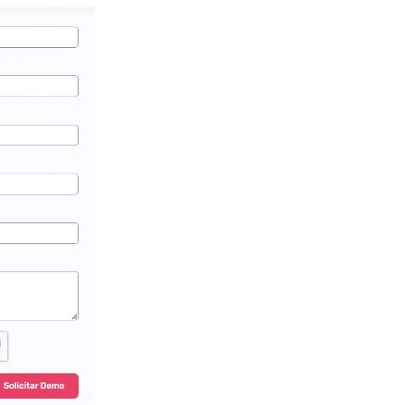
podamos
mejorar la
funcionalidad y
estructura de
la web, en
base a cómo la
usas.
_ga | _gid |
_gat_ |
_hjSession |
_hjSessionUser
Experience
Para que
nuestra web
funcione lo
mejor posible
durante tu
visita. Si
rechazas estas