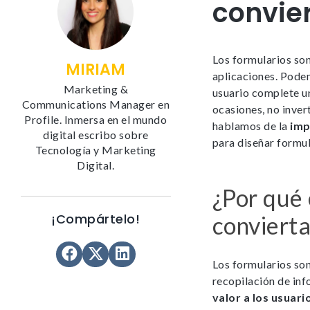
convie
Los formularios son
MIRIAM
aplicaciones. Podem
Marketing &
usuario complete un
Communications Manager en
ocasiones, no inver
Profile. Inmersa en el mundo
hablamos de la
imp
digital escribo sobre
para diseñar formul
Tecnología y Marketing
Digital.
¿Por qué 
¡Compártelo!
conviert
Los formularios son
recopilación de in
valor a los usuari