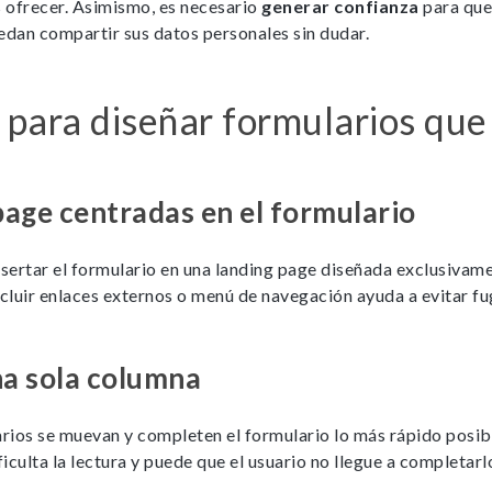
 ofrecer. Asimismo, es necesario
generar confianza
para que
edan compartir sus datos personales sin dudar.
Necesarias
Estas cookies no son opciona
 para diseñar formularios que
necesarias para que funcione
correctamente.
ASP.NET_SessionId | R3JpZF
age centradas en el formulario
_ga |
cookies_and_content_securit
sertar el formulario en una landing page diseñada exclusivame
Le informamos de que puede co
su navegador para bloquear o a
ncluir enlaces externos o menú de navegación ayuda a evitar fu
sobre estas cookies, sin embarg
posible que determinadas áreas
página web no funcionen
na sola columna
arios se muevan y completen el formulario lo más rápido posibl
Estadísticas
iculta la lectura y puede que el usuario no llegue a completarl
Para que