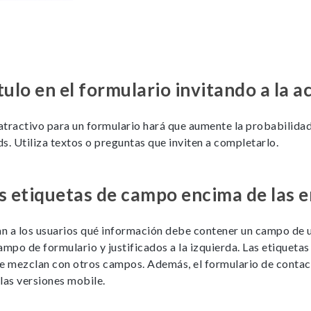
cookies,
algunas
funcionalidades
no se
mostrarán en
la web.
tulo en el formulario invitando a la a
 atractivo para un formulario hará que aumente la probabilidad
Marketing
s. Utiliza textos o preguntas que inviten a completarlo.
Al compartir tus
intereses y
comportamiento
mientras visitas
s etiquetas de campo encima de las 
nuestra web,
aumentas la
posibilidad de
an a los usuarios qué información debe contener un campo de un
ver contenido y
ofertas
ampo de formulario y justificados a la izquierda. Las etiquetas
personalizados.
se mezclan con otros campos. Además, el formulario de conta
las versiones mobile.
NID