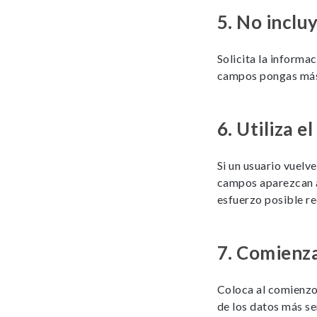
5.
No inclu
Solicita la informa
campos pongas más 
6.
Utiliza e
Si un usuario vuelv
campos aparezcan au
esfuerzo posible re
7.
Comienza
Coloca al comienzo
de los datos más se