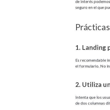
de interés podemos
seguro en el que pu
Prácticas
1.
Landing p
Es recomendable in
el formulario. No i
2.
Utiliza u
Intenta que los usu
de dos columnas dif