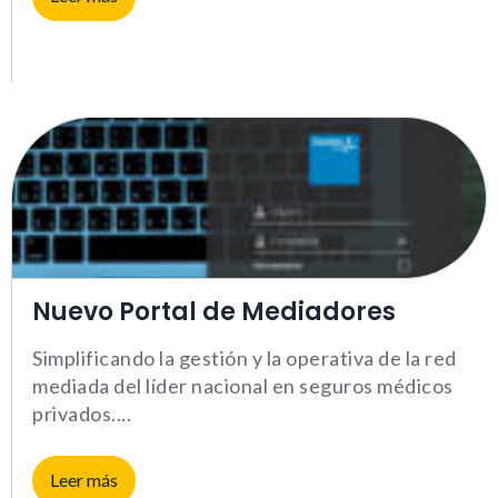
Le informamos de que puede co
su navegador para bloquear o a
sobre estas cookies, sin embarg
posible que determinadas áreas
página web no funcionen
Estadísticas
Para que
podamos
mejorar la
funcionalidad y
estructura de
Nuevo Portal de Mediadores
la web, en
base a cómo la
usas.
Simplificando la gestión y la operativa de la red
mediada del líder nacional en seguros médicos
_ga | _gid |
privados.
_gat_ |
_hjSession |
_hjSessionUser
Leer más