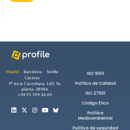
Experience
Para que
nuestra web
funcione lo
mejor posible
durante tu
visita. Si
rechazas estas
cookies,
algunas
Madrid
Barcelona
Sevilla
ISO 9001
funcionalidades
Cáceres
Política de Calidad
no se
P.º de la Castellana, 163, 9a
planta. 28046
mostrarán en
ISO 27001
+34 91 594 36 64
la web.
Código Ético
Política
Marketing
Medioambiental
Al compartir tus
intereses y
Política de seguridad