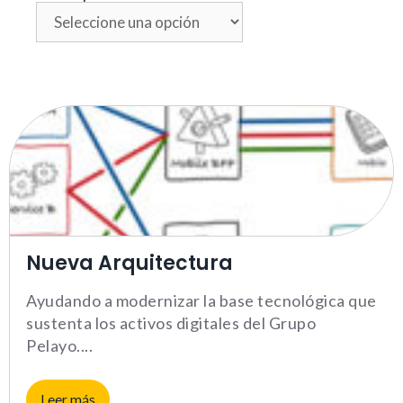
Necesarias
Nueva Arquitectura
Estas cookies no son opciona
necesarias para que funcione
Ayudando a modernizar la base tecnológica que
correctamente.
sustenta los activos digitales del Grupo
ASP.NET_SessionId | R3JpZF
Pelayo.
_ga |
cookies_and_content_securit
Leer más