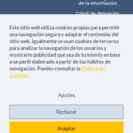
comportamiento
de la información​
mientras visitas
nuestra web,
Canal de denuncias
aumentas la
posibilidad de
Este sitio web utiliza cookies propias para permitir
ver contenido y
ofertas
una navegación segura y adaptar el contenido del
Únete a la comunidad
personalizados.
sitio web. Igualmente se usan cookies de terceros
para analizar la navegación de los usuarios y
NID
mostrarte publicidad que sea de tu interés en base
a un perfil elaborado a partir de tus hábitos de
Tecnología
Negocio
Eventos
Empleo
navegación. Puedes consultar la
Política de
Cookies.
Consiento la
política de Privacidad
Sí, quiero estar al día
Ajustes
Rechazar
Aviso legal
Política de Privacidad
Política de Cookies
English
Aceptar
Profile Software Services, S.L. 2025. Todos los derechos