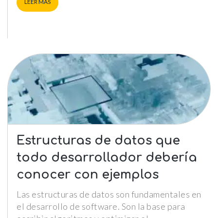
LEER MÁS
Experience
Para que
nuestra web
funcione lo
mejor posible
durante tu
visita. Si
rechazas estas
cookies,
algunas
funcionalidades
Estructuras de datos que
no se
mostrarán en
todo desarrollador debería
la web.
conocer con ejemplos
Marketing
Las estructuras de datos son fundamentales en
Al compartir tus
el desarrollo de software. Son la base para
intereses y