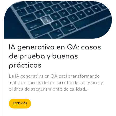
IA generativa en QA: casos
de prueba y buenas
prácticas
Necesarias
La IA generativa en QA está transformando
Estas cookies no son opciona
múltiples áreas del desarrollo de software, y
necesarias para que funcione
correctamente.
el área de aseguramiento de calidad
ASP.NET_SessionId | R3JpZF
_ga |
LEER MÁS
cookies_and_content_securit