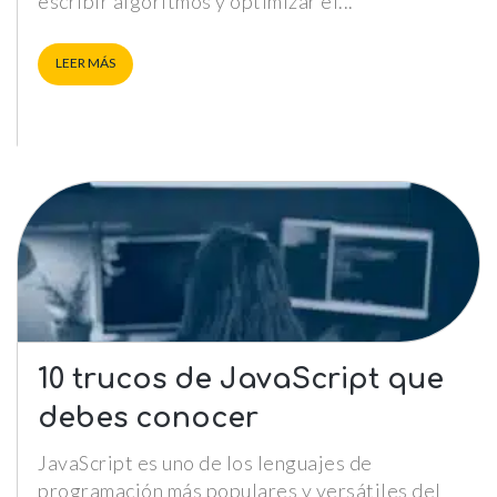
escribir algoritmos y optimizar el
comportamiento
mientras visitas
nuestra web,
LEER MÁS
aumentas la
posibilidad de
ver contenido y
ofertas
personalizados.
NID
10 trucos de JavaScript que
debes conocer
JavaScript es uno de los lenguajes de
programación más populares y versátiles del