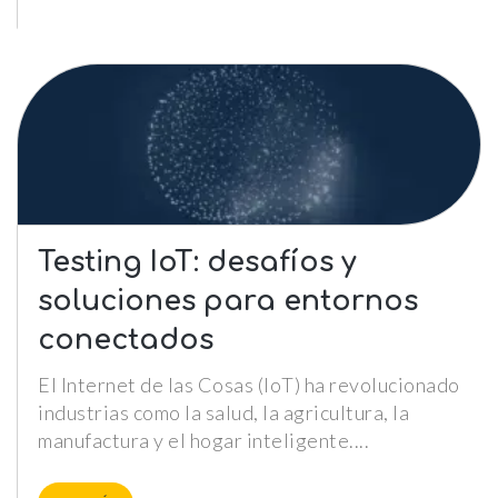
Le informamos de que puede co
su navegador para bloquear o a
sobre estas cookies, sin embarg
posible que determinadas áreas
página web no funcionen
Estadísticas
Para que
podamos
mejorar la
Testing IoT: desafíos y
funcionalidad y
estructura de
soluciones para entornos
la web, en
base a cómo la
conectados
usas.
El Internet de las Cosas (IoT) ha revolucionado
_ga | _gid |
industrias como la salud, la agricultura, la
_gat_ |
_hjSession |
manufactura y el hogar inteligente.
_hjSessionUser