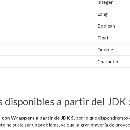
Integer
cookies,
algunas
Long
funcionalidades
no se
Boolean
mostrarán en
la web.
Float
Double
Marketing
Al compartir tus
Character
intereses y
comportamiento
mientras visitas
nuestra web,
aumentas la
posibilidad de
ver contenido y
disponibles a partir del JDK 
ofertas
personalizados.
 con Wrappers a partir de JDK 5
, por lo que dispondremos 
NID
to no suele ser un problema, ya que la gran mayoría de proye