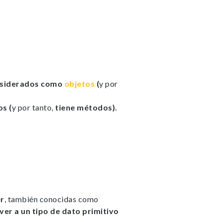
les. Son
 la web
nsiderados como
objetos
(
y por
Bh0 |
y_policy
s (
y por tanto,
tiene métodos).
nfigurar
lertar
o, es
 de la
r
, también conocidas como
er a un tipo de dato primitivo