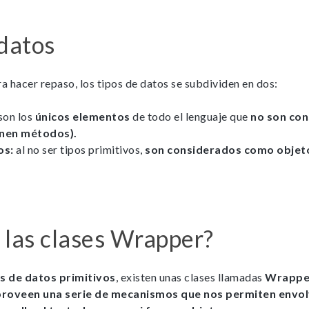
 datos
Necesarias
Estas cookies no son opciona
necesarias para que funcione
 hacer repaso, los tipos de datos se subdividen en dos:
correctamente.
son los
únicos elementos
de todo el lenguaje que
no son co
ASP.NET_SessionId | R3JpZF
_ga |
enen métodos).
cookies_and_content_securit
os:
al no ser tipos primitivos,
son considerados como objeto
Le informamos de que puede co
su navegador para bloquear o a
sobre estas cookies, sin embarg
posible que determinadas áreas
página web no funcionen
 las clases Wrapper?
s de datos primitivos
, existen unas clases llamadas
Wrappe
Estadísticas
proveen una serie de mecanismos que nos permiten envolv
Para que