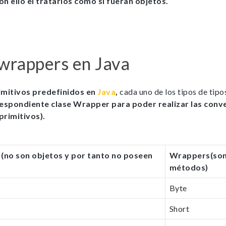
podamos
n ello el tratarlos como si fueran objetos.
mejorar la
funcionalidad y
estructura de
la web, en
base a cómo la
usas.
 wrappers en Java
_ga | _gid |
_gat_ |
rimitivos predefinidos en
Java
,
cada uno de los tipos de tipo
_hjSession |
_hjSessionUser
espondiente clase Wrapper para poder realizar las conve
primitivos).
Experience
s
(no son objetos y por tanto no poseen
Wrappers
(so
Para que
métodos)
nuestra web
funcione lo
Byte
mejor posible
durante tu
Short
visita. Si
rechazas estas