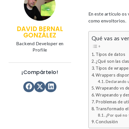
En este artículo os
como envoltorios.
DAVID BERNAL
GONZÁLEZ
Qué vas as ver
Backend Developer en
Profile
Tipos de datos
¿Qué son las cl
Tipos de wrappe
¡Compártelo!
Wrappers disponi
Declarando u
Wrapeando vs d
Wrapeando y des
Problemas de uti
Transformado el 
¿Por qué no
Conclusión