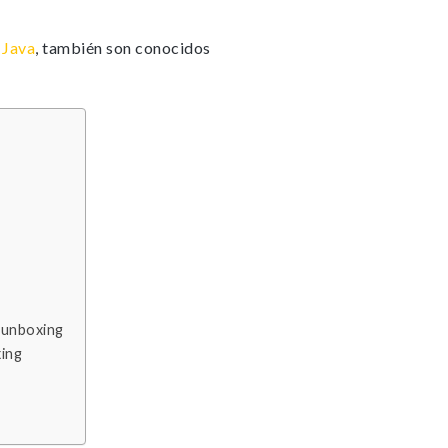
n
Java
, también son conocidos
 unboxing
xing