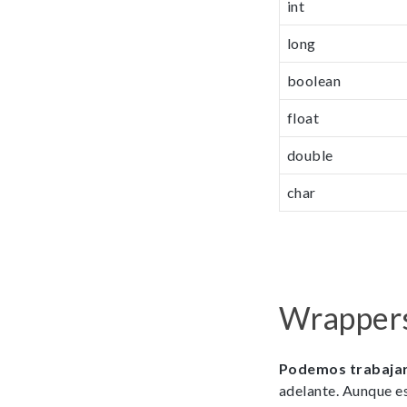
int
long
boolean
float
double
char
Wrappers 
Podemos trabajar
adelante. Aunque es