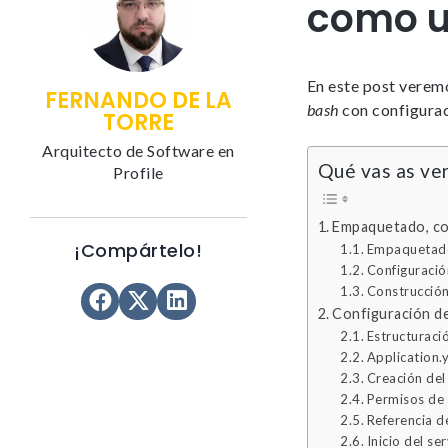
como un
En este post vere
FERNANDO DE LA
bash
con configurac
TORRE
Arquitecto de Software en
Qué vas as ver
Profile
Empaquetado, co
¡Compártelo!
Empaquetado
Configuraci
Construcción
Configuración de
Estructuraci
Application.
Creación del
Permisos de
Referencia d
Inicio del ser