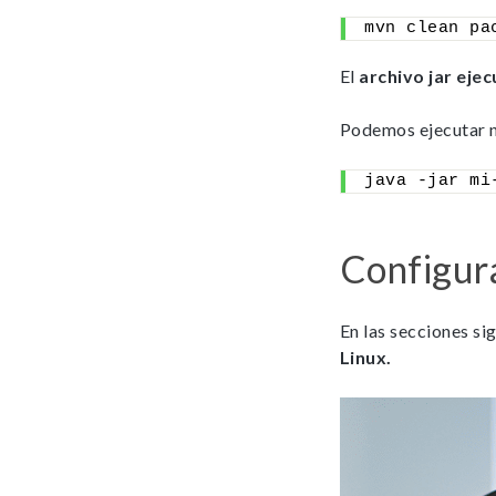
mvn clean pa
El
archivo jar eje
Podemos ejecutar n
java -jar mi
Configura
En las secciones s
Linux.