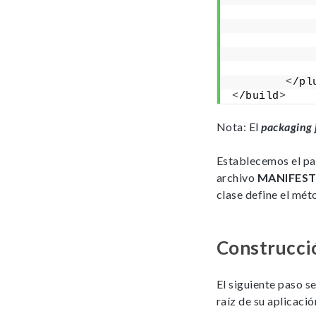
<
/pl
<
/build
>
Nota: El
packaging 
Establecemos el p
archivo
MANIFEST
clase define el mét
Construcció
El siguiente paso s
raíz de su aplicació