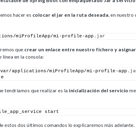
jecutable de Spring Boot con empaquetado Jar a servici
bemos hacer es
colocar el jar en la ruta deseada
, en nuestro
tions/miProfileApp/mi-profile-app.
jar
ndremos que
crear un enlace entre nuestro fichero y asignarl
e línea en la consola:
/var/applications/miProfileApp/mi-profile-app.
ja
ce
e tendríamos que realizar es la
inicialización del servicio
med
ile_app_service start
de estos dos últimos comandos lo explicaremos más adelante.