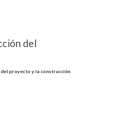
les. Son
 la web
ción del
Bh0 |
y_policy
del proyecto y la construcción
nfigurar
lertar
o, es
 de la