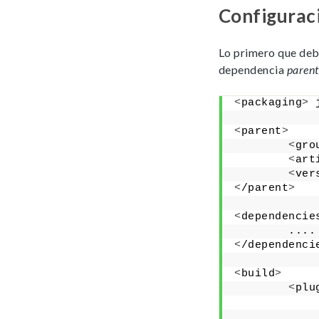
Configurac
Lo primero que deb
dependencia
paren
<
packaging
>
 
<
parent
>
<
gro
<
art
<
ver
<
/parent
>
<
dependencie
        ....
<
/dependenci
<
build
>
<
plu