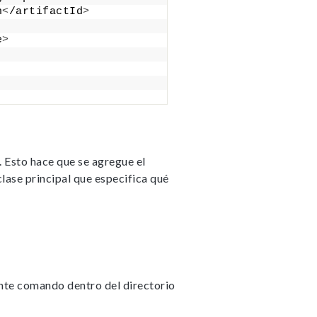
n
<
/artifactId
>
e
>
. Esto hace que se agregue el
lase principal que especifica qué
nte comando dentro del directorio