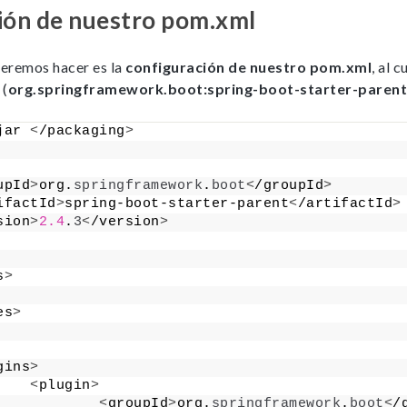
podamos
ión de nuestro pom.xml
mejorar la
funcionalidad y
estructura de
la web, en
eremos hacer es la
configuración de nuestro pom.xml
, al 
base a cómo la
t
(
org.springframework.boot:spring-boot-starter-parent:
usas.
jar 
<
/packaging
>
_ga | _gid |
_gat_ |
_hjSession |
_hjSessionUser
upId
>
org.
springframework
.
boot
<
/groupId
>
ifactId
>
spring-boot-starter-parent
<
/artifactId
>
sion
>
2.4
.
3
<
/version
>
Experience
s
>
Para que
nuestra web
es
>
funcione lo
mejor posible
durante tu
gins
>
visita. Si
<
plugin
>
rechazas estas
<
groupId
>
org.
springframework
.
boot
<
/