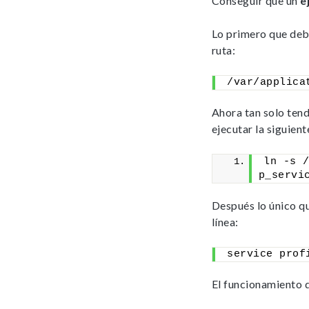
Conseguir que un
e
Lo primero que de
ruta:
/var/applica
Ahora tan solo te
ejecutar la siguient
ln -s 
p_servi
Después lo único qu
línea:
service prof
El funcionamiento 