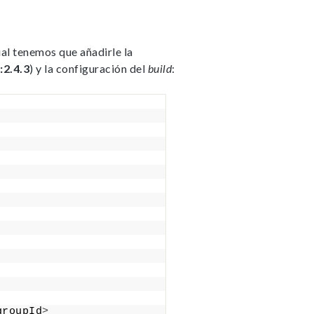
cual tenemos que añadirle la
2.4.3
) y la configuración del
build
:
groupId
>