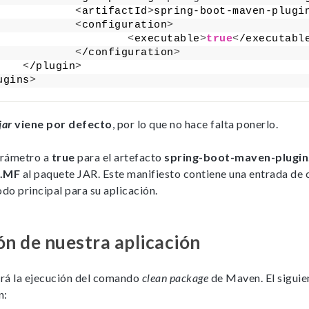
cookies,
<
artifactId
>
spring-boot-maven-plugi
algunas
<
configuration
>
<
executable
>
true
<
/executabl
funcionalidades
<
/configuration
>
no se
<
/plugin
>
mostrarán en
ugins
>
la web.
jar
viene por defecto
, por lo que no hace falta ponerlo.
Marketing
Al compartir tus
arámetro a
true
para el artefacto
spring-boot-maven-plugin
intereses y
comportamiento
.MF
al paquete JAR. Este manifiesto contiene una entrada de c
mientras visitas
odo principal para su aplicación.
nuestra web,
aumentas la
posibilidad de
ver contenido y
n de nuestra aplicación
ofertas
personalizados.
erá la ejecución del comando
clean package
de Maven. El siguie
NID
n: