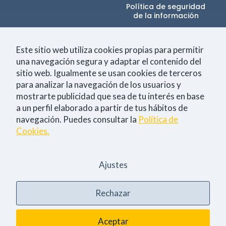
Política de seguridad
de la información​
Canal de denuncias
Este sitio web utiliza cookies propias para permitir
una navegación segura y adaptar el contenido del
sitio web. Igualmente se usan cookies de terceros
Únete a la comunidad
para analizar la navegación de los usuarios y
mostrarte publicidad que sea de tu interés en base
a un perfil elaborado a partir de tus hábitos de
navegación. Puedes consultar la
Política de
Tecnología
Negocio
Eventos
Empleo
Cookies.
Consiento la
política de Privacidad
Ajustes
Sí, quiero estar al día
Rechazar
Aviso legal
Política de Privacidad
Política de Cookies
Aceptar
Profile Software Services, S.L. 2025. Todos los derechos