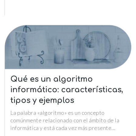
Le informamos de que puede co
su navegador para bloquear o a
sobre estas cookies, sin embarg
posible que determinadas áreas
página web no funcionen
Estadísticas
Para que
podamos
mejorar la
funcionalidad y
Qué es un algoritmo
estructura de
la web, en
informático: características,
base a cómo la
usas.
tipos y ejemplos
_ga | _gid |
La palabra «algoritmo» es un concepto
_gat_ |
_hjSession |
comúnmente relacionado con el ámbito de la
_hjSessionUser
informática y está cada vez más presente