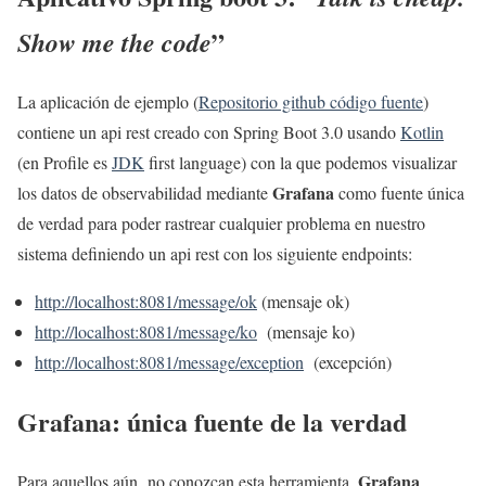
”
Show me the code
La aplicación de ejemplo (
Repositorio github código fuente
)
contiene un api rest creado con Spring Boot 3.0 usando
Kotlin
(en Profile es
JDK
first language) con la que podemos visualizar
Grafana
los datos de observabilidad mediante
como fuente única
de verdad para poder rastrear cualquier problema en nuestro
sistema definiendo un api rest con los siguiente endpoints:
http://localhost:8081/message/ok
(mensaje ok)
http://localhost:8081/message/ko
(mensaje ko)
http://localhost:8081/message/exception
(excepción)
Grafana: única fuente de la verdad
Grafana
Para aquellos aún no conozcan esta herramienta,