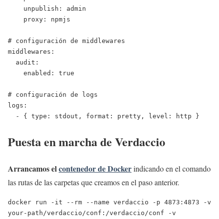
    unpublish: admin

    proxy: npmjs

# configuración de middlewares

middlewares:

  audit:

    enabled: true

# configuración de logs

logs: 

  - { type: stdout, format: pretty, level: http }
Puesta en marcha de Verdaccio
Arrancamos el
contenedor de Docker
indicando en el comando
las rutas de las carpetas que creamos en el paso anterior.
docker run -it --rm --name verdaccio -p 4873:4873 -v 

your-path/verdaccio/conf:/verdaccio/conf -v 
