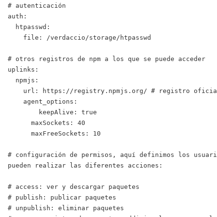
# autenticación

auth: 

  htpasswd:

    file: /verdaccio/storage/htpasswd

# otros registros de npm a los que se puede acceder

uplinks: 

  npmjs:

    url: https://registry.npmjs.org/ # registro oficia
    agent_options:

      	keepAlive: true

      maxSockets: 40

      maxFreeSockets: 10

# configuración de permisos, aquí definimos los usuari
pueden realizar las diferentes acciones:

# access: ver y descargar paquetes

# publish: publicar paquetes

# unpublish: eliminar paquetes
