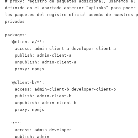
# proxy: registro de paquetes addicional, usaremos el 
definido en el apartado anterior “uplinks” para poder 
los paquetes del registro oficial además de nuestros p
privados

packages: 

  '@client-a/*':

    access: admin-client-a developer-client-a

    publish: admin-client-a

    unpublish: admin-client-a

    proxy: npmjs

  '@client-b/*':

    access: admin-client-b developer-client-b

    publish: admin-client-b

    unpublish: admin-client-b

    proxy: npmjs

  '**':

    access: admin developer

    publish: admin
